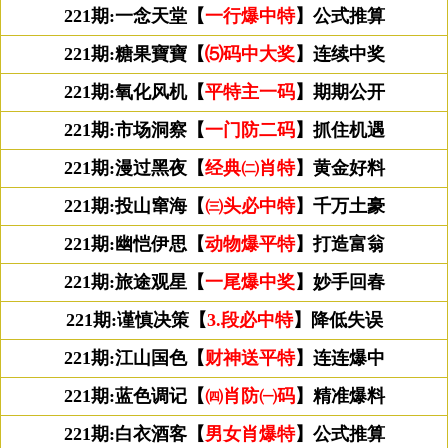
221期:一念天堂【
一行爆中特
】公式推算
221期:糖果寶寶【
⑸码中大奖
】连续中奖
221期:氧化风机【
平特主一码
】期期公开
221期:市场洞察【
一门防二码
】抓住机遇
221期:漫过黑夜【
经典㈡肖特
】黄金好料
221期:投山窜海【
㈢头必中特
】千万土豪
221期:幽恺伊思【
动物爆平特
】打造富翁
221期:旅途观星【
一尾爆中奖
】妙手回春
221期:谨慎决策【
3.段必中特
】降低失误
221期:江山国色【
财神送平特
】连连爆中
221期:蓝色调记【
㈣肖防㈠码
】精准爆料
221期:白衣酒客【
男女肖爆特
】公式推算