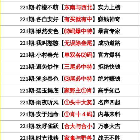
221期:柠檬不萌【
东南与西北
】实力上榜
221期:各自安好【
有买就有中
】赚钱神奇
221期:愀然变色【
⑿码爆中特
】暴富专家
221期:我叫憨憨【
无误除叁尾
】成功道路
221期:小村春光【
单双各⑵码
】官方爆料
221期:避免炒作【
三尾必中特
】拒绝快钱
221期:渔乡春色【
⑶尾必中特
】绝对赚钱
221期:碧玉揭底【
家野主①肖
】高手知己
221期:雨夜听风【
①头中大奖
】名声四起
221期:安于她命【
①肖╋４码
】内幕来料
221期:欢呼雀跃【
合大与合小
】万事大吉
221期:时光浅巷【
家禽与野兽
】战无不胜