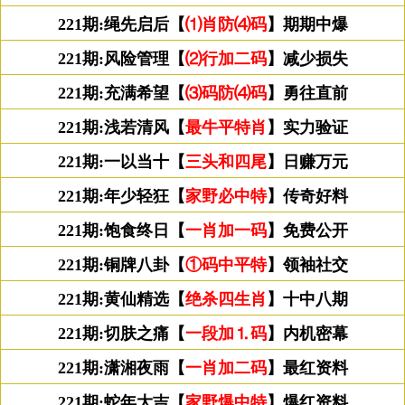
221期:绳先启后【
⑴肖防⑷码
】期期中爆
221期:风险管理【
⑵行加二码
】减少损失
221期:充满希望【
⑶码防⑷码
】勇往直前
221期:浅若清风【
最牛平特肖
】实力验证
221期:一以当十【
三头和四尾
】日赚万元
221期:年少轻狂【
家野必中特
】传奇好料
221期:饱食终日【
一肖加一码
】免费公开
221期:铜牌八卦【
①码中平特
】领袖社交
221期:黄仙精选【
绝杀四生肖
】十中八期
221期:切肤之痛【
一段加⒈码
】内机密幕
221期:潇湘夜雨【
一肖加二码
】最红资料
221期:蛇年大吉【
家野爆中特
】爆红资料