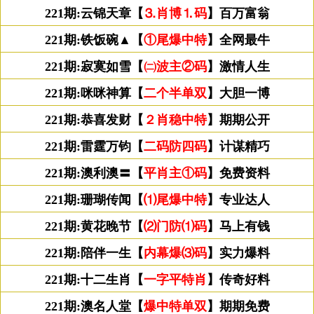
221期:云锦天章【
⒊肖博⒈码
】百万富翁
221期:铁饭碗▲【
①尾爆中特
】全网最牛
221期:寂寞如雪【
㈡波主②码
】激情人生
221期:咪咪神算【
二个半单双
】大胆一博
221期:恭喜发财【
２肖稳中特
】期期公开
221期:雷霆万钧【
二码防四码
】计谋精巧
221期:澳利澳〓【
平肖主①码
】免费资料
221期:珊瑚传闻【
⑴尾爆中特
】专业达人
221期:黄花晚节【
⑵门防⑴码
】马上有钱
221期:陪伴一生【
内幕爆⑶码
】实力爆料
221期:十二生肖【
一字平特肖
】传奇好料
221期:澳名人堂【
爆中特单双
】期期免费