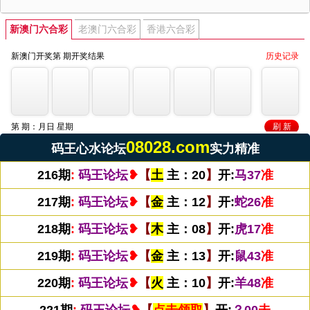
08028.com
码王心水论坛
实力精准
216期
:
码王论坛
❥
【
土
主：20
】
开:
马37
准
217期
:
码王论坛
❥
【
金
主：12
】
开:
蛇26
准
218期
:
码王论坛
❥
【
木
主：08
】
开:
虎17
准
219期
:
码王论坛
❥
【
金
主：13
】
开:
鼠43
准
220期
:
码王论坛
❥
【
火
主：10
】
开:
羊48
准
221期
:
码王论坛
❥
【
点击领取
】
开:
？00
未