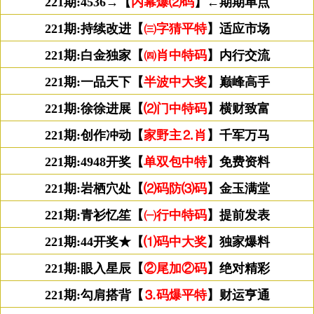
221期:4536→【
内幕爆⑵码
】←期期单点
221期:持续改进【
㈢字猜平特
】适应市场
221期:白金独家【
㈣肖中特码
】内行交流
221期:一品天下【
半波中大奖
】巅峰高手
221期:徐徐进展【
⑵门中特码
】横财致富
221期:创作冲动【
家野主⒉肖
】千军万马
221期:4948开奖【
单双包中特
】免费资料
221期:岩栖穴处【
⑵码防⑶码
】金玉满堂
221期:青衫忆笙【
㈠行中特码
】提前发表
221期:44开奖★【
⑴码中大奖
】独家爆料
221期:眼入星辰【
②尾加②码
】绝对精彩
221期:勾肩搭背【
⒊码爆平特
】财运亨通