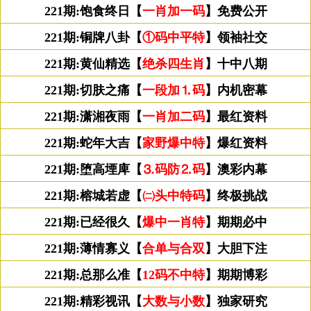
221期:饱食终日【
一肖加一码
】免费公开
221期:铜牌八卦【
①码中平特
】领袖社交
221期:黄仙精选【
绝杀四生肖
】十中八期
221期:切肤之痛【
一段加⒈码
】内机密幕
221期:潇湘夜雨【
一肖加二码
】最红资料
221期:蛇年大吉【
家野爆中特
】爆红资料
221期:堕高堙庳【
⒊码防⒉码
】澳彩内幕
221期:榕城若虚【
㈡头中特码
】终极挑战
221期:已经很久【
爆中一肖特
】期期必中
221期:薄情寡义【
合单与合双
】大胆下注
221期:总那么准【
12码不中特
】期期博彩
221期:精彩视讯【
大数与小数
】独家研究