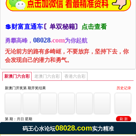
08028
.com
勇攀高峰，
为你起航
无论前方的路有多崎岖，不要放弃，坚持下去，你
会发现自己的潜力和勇气。
08028.com
码王心水论坛
实力精准