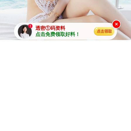
×
透密①码资料
点击免费领取好料！
说明 本论坛所提供的内容、资料、图片和资讯，只应用
在合法的资料探讨，暂不适用于其它，外围博彩和使用。
特此声明！
论坛免责声明：以上所有广告内容均为赞助商提供，本站
不对其经营行为负责。浏览或使用者须自行承担有关责
任，本网站恕不负责。
【码王心水论坛】域名：08028.com 六合在线，收集各
类资料，免费内幕资料，走势分析，尽在码王心水论坛