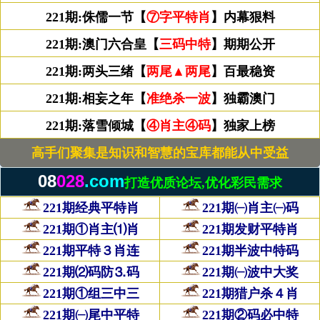
221期:侏儒一节【
⑦字平特肖
】内幕狠料
221期:澳门六合皇【
三码中特
】期期公开
221期:两头三绪【
两尾▲两尾
】百最稳资
221期:相妄之年【
准绝杀一波
】独霸澳门
221期:落雪倾城【
④肖主④码
】独家上榜
高手们聚集是知识和智慧的宝库都能从中受益
08
028
.com
打造优质论坛,优化彩民需求
221期经典平特肖
221期㈠肖主㈠码
221期①肖主⑴肖
221期发财平特肖
221期平特３肖连
221期半波中特码
221期⑵码防⒊码
221期㈠波中大奖
221期①组三中三
221期猎户杀４肖
221期㈠尾中平特
221期②码必中特