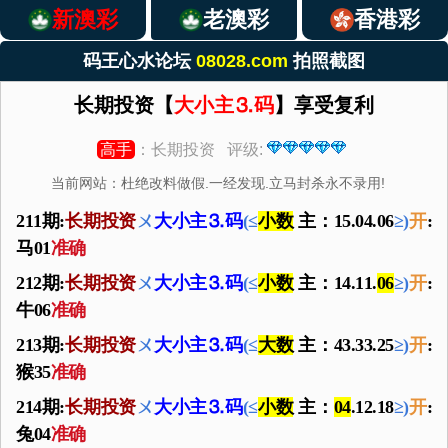
新澳彩
老澳彩
香港彩
码王心水论坛
08028.com
拍照截图
长期投资【
大小主⒊码
】享受复利
高手
：长期投资 评级:
当前网站：杜绝改料做假.一经发现.立马封杀永不录用!
211期:
长期投资
ㄨ
大小主⒊码
(≤
小数
主：15.04.06
≥)
开
:
马01
准确
212期:
长期投资
ㄨ
大小主⒊码
(≤
小数
主：14.11.
06
≥)
开
:
牛06
准确
213期:
长期投资
ㄨ
大小主⒊码
(≤
大数
主：43.33.25
≥)
开
:
猴35
准确
214期:
长期投资
ㄨ
大小主⒊码
(≤
小数
主：
04
.12.18
≥)
开
:
兔04
准确