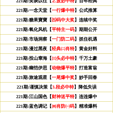
221期:笑谈以往【
⒉波必中特
】百年经典
221期:一念天堂【
一行爆中特
】公式推算
221期:糖果寶寶【
⑸码中大奖
】连续中奖
221期:氧化风机【
平特主一码
】期期公开
221期:市场洞察【
一门防二码
】抓住机遇
221期:漫过黑夜【
经典㈡肖特
】黄金好料
221期:投山窜海【
㈢头必中特
】千万土豪
221期:幽恺伊思【
动物爆平特
】打造富翁
221期:旅途观星【
一尾爆中奖
】妙手回春
221期:谨慎决策【
3.段必中特
】降低失误
221期:江山国色【
财神送平特
】连连爆中
221期:蓝色调记【
㈣肖防㈠码
】精准爆料