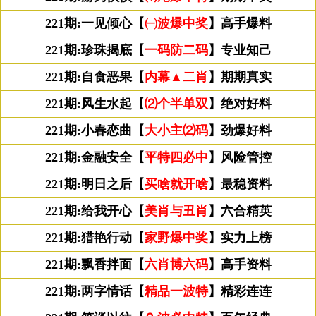
221期:一见倾心【
㈠波爆中奖
】高手爆料
221期:珍珠揭底【
一码防二码
】专业知己
221期:自食恶果【
内幕▲二肖
】期期真实
221期:风生水起【
⑵个半单双
】绝对好料
221期:小春恋曲【
大小主⑵码
】劲爆好料
221期:金融安全【
平特四必中
】风险管控
221期:明日之后【
买啥就开啥
】最稳资料
221期:给我开心【
美肖与丑肖
】六合精英
221期:猎艳行动【
家野爆中奖
】实力上榜
221期:飘香拌面【
六肖博六码
】高手资料
221期:两字情话【
精品一波特
】精彩连连