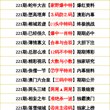
221期:蛇年大吉【
家野爆中特
】爆红资料
221期:堕高堙庳【
⒊码防⒉码
】澳彩内幕
221期:榕城若虚【
㈡头中特码
】终极挑战
221期:已经很久【
爆中一肖特
】期期必中
221期:薄情寡义【
合单与合双
】大胆下注
221期:总那么准【
12码不中特
】期期博彩
221期:精彩视讯【
大数与小数
】独家研究
221期:侏儒一节【
⑦字平特肖
】内幕狠料
221期:澳门六合皇【
三码中特
】期期公开
221期:两头三绪【
两尾▲两尾
】百最稳资
221期:相妄之年【
准绝杀一波
】独霸澳门
221期:落雪倾城【
④肖主④码
】独家上榜