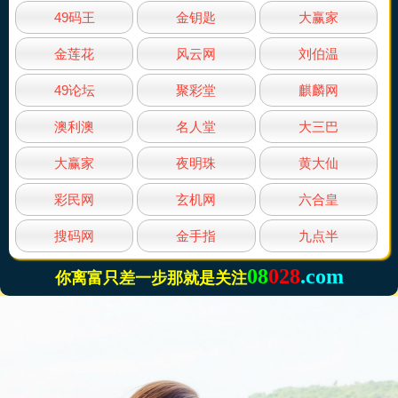
49码王
金钥匙
大赢家
金莲花
风云网
刘伯温
49论坛
聚彩堂
麒麟网
澳利澳
名人堂
大三巴
大赢家
夜明珠
黄大仙
彩民网
玄机网
六合皇
搜码网
金手指
九点半
08
028
.com
你离富只差一步那就是关注