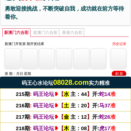
勇敢迎接挑战，不断突破自我，成功就在前方等待
着你。
08028.com
码王心水论坛
实力精准
215期
:
码王论坛
❥
【
水
主：44
】
开:
蛇14
准
216期
:
码王论坛
❥
【
土
主：20
】
开:
马37
准
217期
:
码王论坛
❥
【
金
主：12
】
开:
蛇26
准
218期
:
码王论坛
❥
【
木
主：08
】
开:
虎17
准