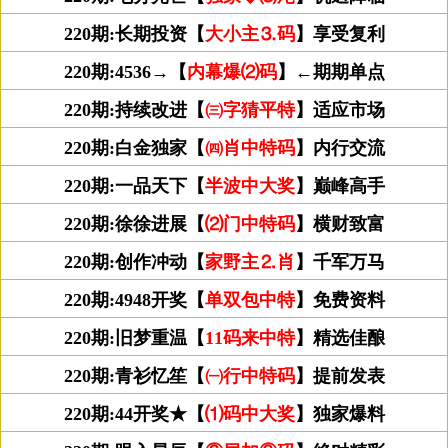
220期:长期投资【
大小主⒊码
】享受复利
220期:4536→【
内幕爆⑵码
】←期期单点
220期:持续改进【
㈢字猜平特
】适应市场
220期:白金独家【
㈣肖中特码
】内行交流
220期:一品天下【
半波中大奖
】巅峰高手
220期:徐徐进展【
⑵门中特码
】横财致富
220期:创作冲动【
家野主⒉肖
】千军万马
220期:4948开奖【
单双包中特
】免费资料
220期:旧梦重温【
11码来中特
】精选佳酿
220期:青衫忆笙【
㈠行中特码
】提前发表
220期:44开奖★【
⑴码中大奖
】独家爆料