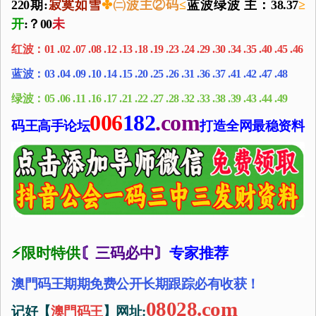
220期:
寂寞如雪
✤
㈡波主②码
≤
蓝波绿波 主：38.37
≥
开
:？00
未
红波：01 .02 .07 .08 .12 .13 .18 .19 .23 .24 .29 .30 .34 .35 .40 .45 .46
蓝波：03 .04 .09 .10 .14 .15 .20 .25 .26 .31 .36 .37 .41 .42 .47 .48
绿波：05 .06 .11 .16 .17 .21 .22 .27 .28 .32 .33 .38 .39 .43 .44 .49
006
182
.com
码王高手论坛
打造全网最稳资料
澳門码王期期免费公开长期跟踪必有收获！
08028.com
记好【
澳門码王
】网址: