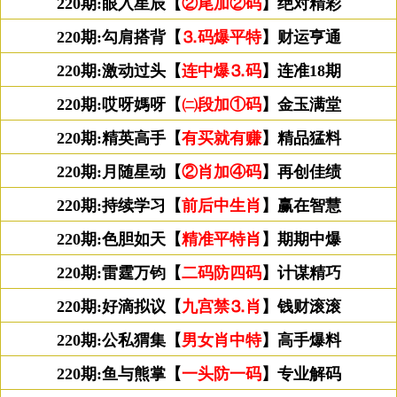
220期:眼入星辰【
②尾加②码
】绝对精彩
220期:勾肩搭背【
⒊码爆平特
】财运亨通
220期:激动过头【
连中爆⒊码
】连准18期
220期:哎呀媽呀【
㈡段加①码
】金玉满堂
220期:精英高手【
有买就有赚
】精品猛料
220期:月随星动【
②肖加④码
】再创佳绩
220期:持续学习【
前后中生肖
】赢在智慧
220期:色胆如天【
精准平特肖
】期期中爆
220期:雷霆万钧【
二码防四码
】计谋精巧
220期:好滴拟议【
九宫禁⒊肖
】钱财滚滚
220期:公私猬集【
男女肖中特
】高手爆料
220期:鱼与熊掌【
一头防一码
】专业解码