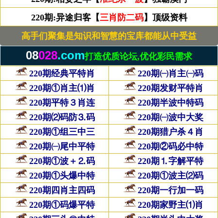
220期:异途归客【
三肖防二码
】顶级资料
高手们聚集是知识和智慧的宝库都能从中受益
08
028
.com
打造优质论坛,优化彩民需求
220期经典平特肖
220期㈠肖主㈠码
220期①肖主⑴肖
220期发财平特肖
220期平特３肖连
220期半波中特码
220期⑵码防⒊码
220期㈠波中大奖
220期①组三中三
220期猎户杀４肖
220期㈠尾中平特
220期②码必中特
220期①波＋⒉码
220期⒈字解平特
220期①头爆中特
220期①波主⑵码
220期四肖主四码
220期一行加一码
220期①码爆平特
220期家野主⑴肖