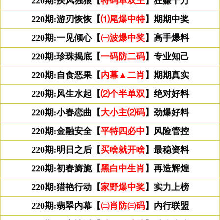
220期:疾风独狼【
特码单双王
】狂赚千万
220期:游刃恢恢【
⑴尾爆中特
】期期中奖
220期:一见倾心【
㈠波爆中奖
】高手爆料
220期:珍珠揭底【
一码防二码
】专业知己
220期:自食恶果【
内幕▲二肖
】期期真实
220期:风生水起【
⑵个半单双
】绝对好料
220期:小春恋曲【
大小主⑵码
】劲爆好料
220期:金融安全【
平特四必中
】风险管控
220期:明日之后【
买啥就开啥
】最稳资料
220期:初春旖旎【
黑白中生肖
】再造辉煌
220期:猎艳行动【
家野爆中奖
】实力上榜
220期:翡翠内幕【
㈡肖防㈢码
】内行联盟