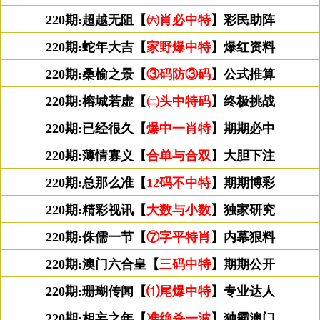
220期:超越无阻【
㈥肖必中特
】彩民助阵
220期:蛇年大吉【
家野爆中特
】爆红资料
220期:桑榆之景【
③码防③码
】公式推算
220期:榕城若虚【
㈡头中特码
】终极挑战
220期:已经很久【
爆中一肖特
】期期必中
220期:薄情寡义【
合单与合双
】大胆下注
220期:总那么准【
12码不中特
】期期博彩
220期:精彩视讯【
大数与小数
】独家研究
220期:侏儒一节【
⑦字平特肖
】内幕狠料
220期:澳门六合皇【
三码中特
】期期公开
220期:珊瑚传闻【
⑴尾爆中特
】专业达人
220期:相妄之年【
准绝杀一波
】独霸澳门