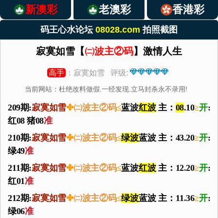
新澳彩
老澳彩
香港彩
码王心水论坛
08028.com
拍照截图
寂寞如雪【
㈡波主②码
】激情人生
高手
：寂寞如雪 评级:
当前网站：杜绝改料做假.一经发现.立马封杀永不录用!
209期:
寂寞如雪
✤
㈡波主②码
≤
蓝波
红波
主：
08
.10
≥
开
:
红08 猪08
准
210期:
寂寞如雪
✤
㈡波主②码
≤
绿波
蓝波 主：43.20
≥
开
:
绿49
准
211期:
寂寞如雪
✤
㈡波主②码
≤
蓝波
红波
主：12.20
≥
开
:
红01
准
212期:
寂寞如雪
✤
㈡波主②码
≤
绿波
蓝波 主：11.36
≥
开
:
绿06
准