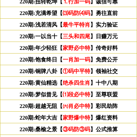
220期:扭转乾坤【
⒈行加一码
】诚信可靠
220期:充满希望【
⑶码防⑷码
】勇往直前
220期:浅若清风【
最牛平特肖
】实力验证
220期:一以当十【
三头和四尾
】日赚万元
220期:年少轻狂【
家野必中特
】传奇好料
220期:饱食终日【
一肖加一码
】免费公开
220期:铜牌八卦【
①码中平特
】领袖社交
220期:黄仙精选【
绝杀四生肖
】十中八期
220期:梦似曾见【
⑴段必中特
】至尊联盟
220期:超越无阻【
㈥肖必中特
】彩民助阵
220期:蛇年大吉【
家野爆中特
】爆红资料
220期:桑榆之景【
③码防③码
】公式推算