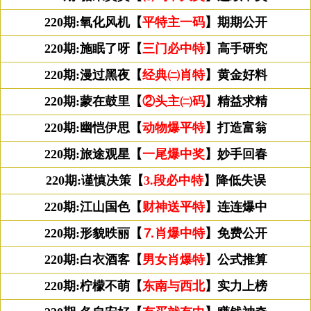
220期:氧化风机【
平特主一码
】期期公开
220期:施眠了呀【
三门必中特
】高手研究
220期:漫过黑夜【
经典㈡肖特
】黄金好料
220期:蒙在鼓里【
②头主㈡码
】精益求精
220期:幽恺伊思【
动物爆平特
】打造富翁
220期:旅途观星【
一尾爆中奖
】妙手回春
220期:谨慎决策【
3.段必中特
】降低失误
220期:江山国色【
财神送平特
】连连爆中
220期:形貌昳丽【
⒎肖爆中特
】免费公开
220期:白衣酒客【
男女肖爆特
】公式推算
220期:柠檬不萌【
东南与西北
】实力上榜