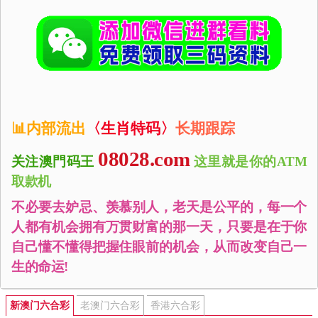
08028.com
关注澳門码王
这里就是你的ATM
取款机
不必要去妒忌、羡慕别人，老天是公平的，每一个
人都有机会拥有万贯财富的那一天，只要是在于你
自己懂不懂得把握住眼前的机会，从而改变自己一
生的命运!