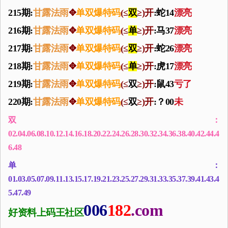
215期:
甘露法雨
✥
单双爆特码
(≤
双
≥)
开
:蛇14
漂亮
216期:
甘露法雨
✥
单双爆特码
(≤
单
≥)
开
:马37
漂亮
217期:
甘露法雨
✥
单双爆特码
(≤
双
≥)
开
:蛇26
漂亮
218期:
甘露法雨
✥
单双爆特码
(≤
单
≥)
开
:虎17
漂亮
219期:
甘露法雨
✥
单双爆特码
(≤
双
≥)
开
:鼠43
亏了
220期:
甘露法雨
✥
单双爆特码
(≤
双
≥)
开
:？00
未
双：
02.04.06.08.10.12.14.16.18.20.22.24.26.28.30.32.34.36.38.40.42.44.4
6.48
单：
01.03.05.07.09.11.13.15.17.19.21.23.25.27.29.31.33.35.37.39.41.43.4
5.47.49
006
182
.com
好资料上码王社区