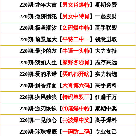
220期:龙年大吉【
男女肖爆特
】期期免费
220期:撒娇惯犯【
男女中特肖
】一起发财
220期:极昼潮汐【
⒉码爆中特
】高手联盟
220期:前景远大【
平特二中一
】锐意进取
220期:最少的发【
牛逼一头特
】大力支持
220期:戏如人生【
家野各④肖
】志存高远
220期:爱的承诺【
买啥都开啥
】实力精选
220期:飘香拌面【
六肖博六码
】高手资料
220期:疾风独狼【
特码单双王
】狂赚千万
220期:游刃恢恢【
⑴尾爆中特
】期期中奖
220期:一见倾心【
㈠波爆中奖
】高手爆料
220期:珍珠揭底【
一码防二码
】专业知己