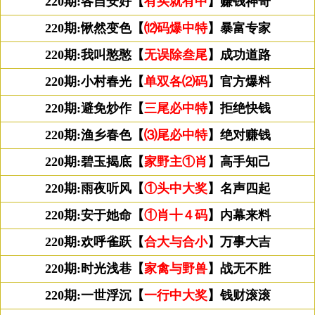
220期:各自安好【
有买就有中
】赚钱神奇
220期:愀然变色【
⑿码爆中特
】暴富专家
220期:我叫憨憨【
无误除叁尾
】成功道路
220期:小村春光【
单双各⑵码
】官方爆料
220期:避免炒作【
三尾必中特
】拒绝快钱
220期:渔乡春色【
⑶尾必中特
】绝对赚钱
220期:碧玉揭底【
家野主①肖
】高手知己
220期:雨夜听风【
①头中大奖
】名声四起
220期:安于她命【
①肖╋４码
】内幕来料
220期:欢呼雀跃【
合大与合小
】万事大吉
220期:时光浅巷【
家禽与野兽
】战无不胜
220期:一世浮沉【
一行中大奖
】钱财滚滚