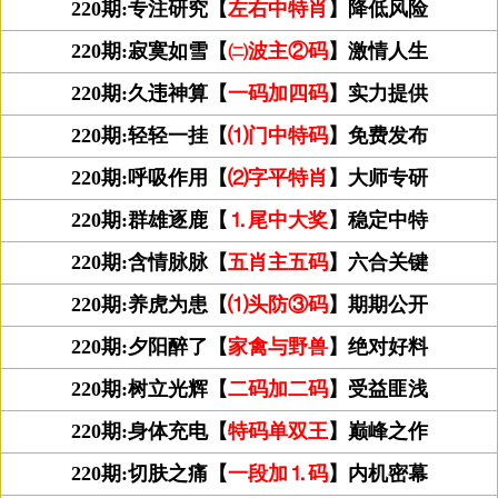
220期:专注研究【
左右中特肖
】降低风险
220期:寂寞如雪【
㈡波主②码
】激情人生
220期:久违神算【
一码加四码
】实力提供
220期:轻轻一挂【
⑴门中特码
】免费发布
220期:呼吸作用【
⑵字平特肖
】大师专研
220期:群雄逐鹿【
⒈尾中大奖
】稳定中特
220期:含情脉脉【
五肖主五码
】六合关键
220期:养虎为患【
⑴头防③码
】期期公开
220期:夕阳醉了【
家禽与野兽
】绝对好料
220期:树立光辉【
二码加二码
】受益匪浅
220期:身体充电【
特码单双王
】巅峰之作
220期:切肤之痛【
一段加⒈码
】内机密幕