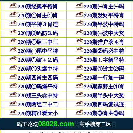
220期经典平特肖
220期㈠肖主㈠码
220期①肖主⑴肖
220期发财平特肖
220期平特３肖连
220期半波中特码
220期⑵码防⒊码
220期㈠波中大奖
220期①组三中三
220期猎户杀４肖
220期㈠尾中平特
220期②码必中特
220期①波＋⒉码
220期⒈字解平特
220期①头爆中特
220期①波主⑵码
220期四肖主四码
220期一行加一码
220期①码爆平特
220期家野主⑴肖
220期三头㊣中特
220期半头中大奖
220期两组二中二
220期四码复试连
220期精准看大小
220期③肖主③码
08028.com
码王论坛
↓↓高手榜第二区↓↓