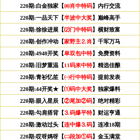
220期:白金独家【
㈣肖中特码
】内行交流
220期:一品天下【
半波中大奖
】巅峰高手
220期:徐徐进展【
⑵门中特码
】横财致富
220期:创作冲动【
家野主⒉肖
】千军万马
220期:4948开奖【
单双包中特
】免费资料
220期:旧梦重温【
11码来中特
】精选佳酿
220期:青衫忆笙【
㈠行中特码
】提前发表
220期:44开奖★【
⑴码中大奖
】独家爆料
220期:眼入星辰【
②尾加②码
】绝对精彩
220期:勾肩搭背【
⒊码爆平特
】财运亨通
220期:激动过头【
连中爆⒊码
】连准18期
220期:哎呀媽呀【
㈡段加①码
】金玉满堂