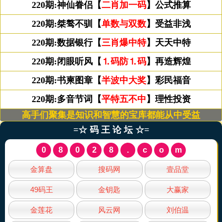
220期:神仙眷侣【
二肖加一码
】公式推算
220期:桀骜不驯【
单数与双数
】受益非浅
220期:数据银行【
三肖爆中特
】天天中特
220期:闭眼听风【
⒈码防⒈码
】再造辉煌
220期:书柬图章【
半波中大奖
】彩民福音
220期:多音节词【
平特五不中
】理性投资
高手们聚集是知识和智慧的宝库都能从中受益
=☆ 码 王 论 坛 ☆=
0
8
0
2
8
.
c
o
m
金算盘
搜码网
壹品堂
49码王
金钥匙
大赢家
金莲花
风云网
刘伯温