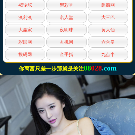
49论坛
聚彩堂
麒麟网
澳利澳
名人堂
大三巴
大赢家
夜明珠
黄大仙
彩民网
玄机网
六合皇
搜码网
金手指
九点半
08
028
.com
你离富只差一步那就是关注