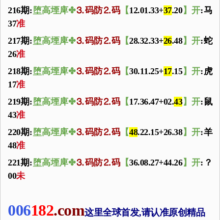
216期:
堕高堙庳
✤
⒊码防⒉码
【
12.01.33+
37
.20
】
开
:马
37
准
217期:
堕高堙庳
✤
⒊码防⒉码
【
28.32.33+
26
.48
】
开
:蛇
26
准
218期:
堕高堙庳
✤
⒊码防⒉码
【
30.11.25+
17
.15
】
开
:虎
17
准
219期:
堕高堙庳
✤
⒊码防⒉码
【
17.36.47+02.
43
】
开
:鼠
43
准
220期:
堕高堙庳
✤
⒊码防⒉码
【
48
.22.15+26.38
】
开
:羊
48
准
221期:
堕高堙庳
✤
⒊码防⒉码
【
36.08.27+44.26
】
开
:？
00
未
006
182
.com
这里全球首发,请认准原创精品