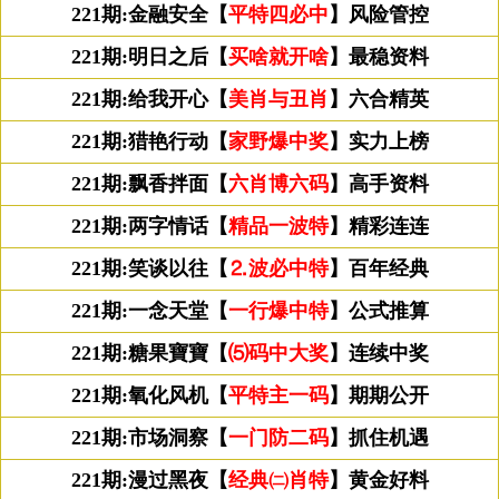
221期:金融安全【
平特四必中
】风险管控
221期:明日之后【
买啥就开啥
】最稳资料
221期:给我开心【
美肖与丑肖
】六合精英
221期:猎艳行动【
家野爆中奖
】实力上榜
221期:飘香拌面【
六肖博六码
】高手资料
221期:两字情话【
精品一波特
】精彩连连
221期:笑谈以往【
⒉波必中特
】百年经典
221期:一念天堂【
一行爆中特
】公式推算
221期:糖果寶寶【
⑸码中大奖
】连续中奖
221期:氧化风机【
平特主一码
】期期公开
221期:市场洞察【
一门防二码
】抓住机遇
221期:漫过黑夜【
经典㈡肖特
】黄金好料