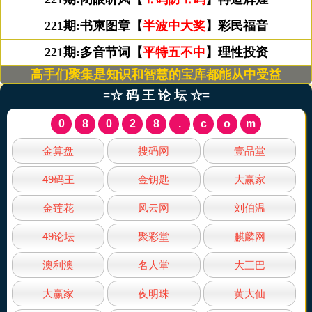
221期:书柬图章【
半波中大奖
】彩民福音
221期:多音节词【
平特五不中
】理性投资
高手们聚集是知识和智慧的宝库都能从中受益
=☆ 码 王 论 坛 ☆=
0
8
0
2
8
.
c
o
m
金算盘
搜码网
壹品堂
49码王
金钥匙
大赢家
金莲花
风云网
刘伯温
49论坛
聚彩堂
麒麟网
澳利澳
名人堂
大三巴
大赢家
夜明珠
黄大仙