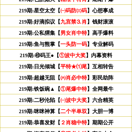
219期:星空太空【
㈠码防㈢码
】心想事成
219期:好滴拟议【
九宫禁⒊肖
】钱财滚滚
219期:公私猬集【
男女肖中特
】高手爆料
219期:鱼与熊掌【
一头防一码
】专业解码
219期:㊾码王●【
①波中大奖
】内幕资料
219期:日光倾城【
平特★⑴尾
】互相转告
219期:超越无阻【
㈥肖必中特
】彩民助阵
219期:铁饭碗▲【
①尾爆中特
】全网最牛
219期:二秒沦陷【
㈠波中大奖
】六合精英
219期:咪咪神算【
二个半单双
】大胆一博
219期:恭喜发财【
２肖稳中特
】期期公开