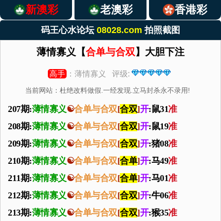
新澳彩
老澳彩
香港彩
码王心水论坛
08028.com
拍照截图
薄情寡义【
合单与合双
】大胆下注
高手
：薄情寡义 评级:
当前网站：杜绝改料做假.一经发现.立马封杀永不录用!
207期:
薄情寡义
☯
合单与合双
[
合双
]
开
:鼠31
准
208期:
薄情寡义
☯
合单与合双
[
合双
]
开
:鼠19
准
209期:
薄情寡义
☯
合单与合双
[
合双
]
开
:猪08
准
210期:
薄情寡义
☯
合单与合双
[
合单
]
开
:马49
准
211期:
薄情寡义
☯
合单与合双
[
合单
]
开
:马01
准
212期:
薄情寡义
☯
合单与合双
[
合双
]
开
:牛06
准
213期:
薄情寡义
☯
合单与合双
[
合双
]
开
:猴35
准