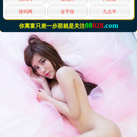
搜码网
金手指
九点半
08
028
.com
你离富只差一步那就是关注