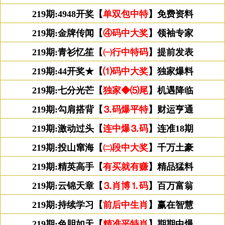
219期:4948开奖【
单双包中特
】免费资料
219期:金牌传闻【
④码中大奖
】领袖专家
219期:青衫忆笙【
㈠行中特码
】提前发表
219期:44开奖★【
⑴码中大奖
】独家爆料
219期:七分光芒【
独家◆⑸尾
】机遇降临
219期:勾肩搭背【
⒊码爆平特
】财运亨通
219期:激动过头【
连中爆⒊码
】连准18期
219期:投山窜海【
㈡段中大奖
】千万土豪
219期:精英高手【
有买就有赚
】精品猛料
219期:云锦天章【
⒊肖博⒈码
】百万富翁
219期:持续学习【
前后中生肖
】赢在智慧
219期:色胆如天【
精准平特肖
】期期中爆