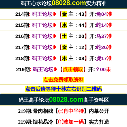
08028.com
码王心水论坛
实力精准
214期
:
码王论坛
❥
【
金
主：43
】
开:
兔04
准
215期
:
码王论坛
❥
【
水
主：44
】
开:
蛇14
准
216期
:
码王论坛
❥
【
土
主：20
】
开:
马37
准
217期
:
码王论坛
❥
【
金
主：12
】
开:
蛇26
准
218期
:
码王论坛
❥
【
木
主：08
】
开:
虎17
准
219期
:
码王论坛
❥
【
点击领取
】
开:
？00
未
点击免费领取资料
点击后请等待十秒左右识别二维码
08028.com
码王高手论坛
高手资料区
219期:骨肉相残【
㈡肖中平特
】内幕公开
219期:烟花易冷【
⑴波加一码
】实力打造