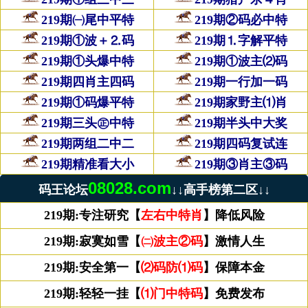
219期㈠尾中平特
219期②码必中特
219期①波＋⒉码
219期⒈字解平特
219期①头爆中特
219期①波主⑵码
219期四肖主四码
219期一行加一码
219期①码爆平特
219期家野主⑴肖
219期三头㊣中特
219期半头中大奖
219期两组二中二
219期四码复试连
219期精准看大小
219期③肖主③码
08028.com
码王论坛
↓↓高手榜第二区↓↓
219期:专注研究【
左右中特肖
】降低风险
219期:寂寞如雪【
㈡波主②码
】激情人生
219期:安全第一【
⑵码防⑴码
】保障本金
219期:轻轻一挂【
⑴门中特码
】免费发布