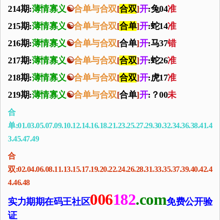
214期:
薄情寡义
☯
合单与合双
[
合双
]
开
:兔04
准
215期:
薄情寡义
☯
合单与合双
[
合单
]
开
:蛇14
准
216期:
薄情寡义
☯
合单与合双
[
合单
]
开
:马37
错
217期:
薄情寡义
☯
合单与合双
[
合双
]
开
:蛇26
准
218期:
薄情寡义
☯
合单与合双
[
合双
]
开
:虎17
准
219期:
薄情寡义
☯
合单与合双
[
合单
]
开
:？00
未
合
单:01.03.05.07.09.10.12.14.16.18.21.23.25.27.29.30.32.34.36.38.41.4
3.45.47.49
合
双:02.04.06.08.11.13.15.17.19.20.22.24.26.28.31.33.35.37.39.40.42.4
4.46.48
006
182
.com
实力期期在码王社区
免费公开验
证