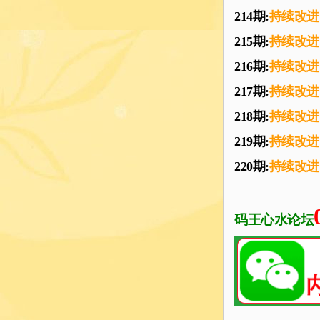
214期:
持续改进
215期:
持续改进
216期:
持续改进
217期:
持续改进
218期:
持续改进
219期:
持续改进
220期:
持续改进
码王心水论坛