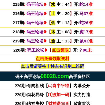
215期
:
码王论坛
❥
【
水
主：44
】
开:
蛇14
准
216期
:
码王论坛
❥
【
土
主：20
】
开:
马37
准
217期
:
码王论坛
❥
【
金
主：12
】
开:
蛇26
准
218期
:
码王论坛
❥
【
木
主：08
】
开:
虎17
准
219期
:
码王论坛
❥
【
金
主：13
】
开:
鼠43
准
220期
:
码王论坛
❥
【
点击领取
】
开:
？00
未
点击免费领取资料
点击后请等待十秒左右识别二维码
08028.com
码王高手论坛
高手资料区
220期:骨肉相残【
㈡肖中平特
】内幕公开
220期:烟花易冷【
⑴波加一码
】实力打造
220期:咯神失控【
财神送㈢肖
】致富首选