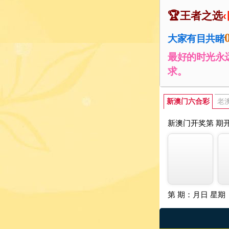
大家有目共睹
最好的时光永
求。