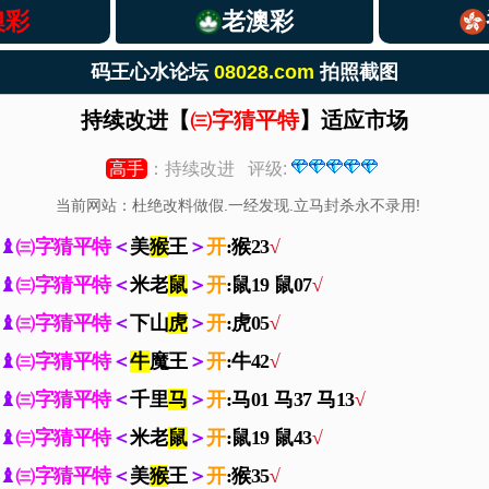
澳彩
老澳彩
码王心水论坛
08028.com
拍照截图
持续改进【
㈢字猜平特
】适应市场
高手
：持续改进 评级:
当前网站：杜绝改料做假.一经发现.立马封杀永不录用!
♝
㈢字猜平特
＜
美
猴
王
＞
开
:猴23
√
♝
㈢字猜平特
＜
米老
鼠
＞
开
:鼠19 鼠07
√
♝
㈢字猜平特
＜
下山
虎
＞
开
:虎05
√
♝
㈢字猜平特
＜
牛
魔王
＞
开
:牛42
√
♝
㈢字猜平特
＜
千里
马
＞
开
:马01 马37 马13
√
♝
㈢字猜平特
＜
米老
鼠
＞
开
:鼠19 鼠43
√
♝
㈢字猜平特
＜
美
猴
王
＞
开
:猴35
√