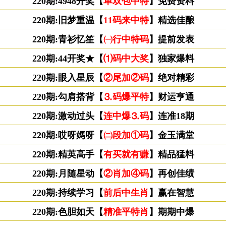
220期:4948开奖【
单双包中特
】免费资料
220期:旧梦重温【
11码来中特
】精选佳酿
220期:青衫忆笙【
㈠行中特码
】提前发表
220期:44开奖★【
⑴码中大奖
】独家爆料
220期:眼入星辰【
②尾加②码
】绝对精彩
220期:勾肩搭背【
⒊码爆平特
】财运亨通
220期:激动过头【
连中爆⒊码
】连准18期
220期:哎呀媽呀【
㈡段加①码
】金玉满堂
220期:精英高手【
有买就有赚
】精品猛料
220期:月随星动【
②肖加④码
】再创佳绩
220期:持续学习【
前后中生肖
】赢在智慧
220期:色胆如天【
精准平特肖
】期期中爆