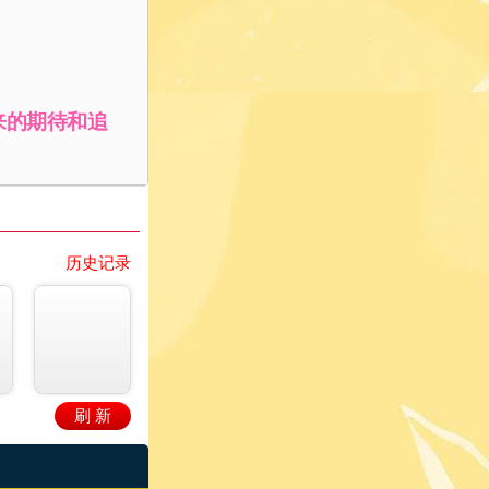
来的期待和追