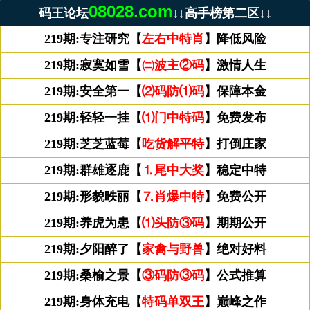
08028.com
码王论坛
↓↓高手榜第二区↓↓
219期:专注研究【
左右中特肖
】降低风险
219期:寂寞如雪【
㈡波主②码
】激情人生
219期:安全第一【
⑵码防⑴码
】保障本金
219期:轻轻一挂【
⑴门中特码
】免费发布
219期:芝芝蓝莓【
吃货解平特
】打倒庄家
219期:群雄逐鹿【
⒈尾中大奖
】稳定中特
219期:形貌昳丽【
⒎肖爆中特
】免费公开
219期:养虎为患【
⑴头防③码
】期期公开
219期:夕阳醉了【
家禽与野兽
】绝对好料
219期:桑榆之景【
③码防③码
】公式推算
219期:身体充电【
特码单双王
】巅峰之作