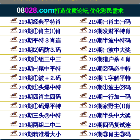
08
028
.com
打造优质论坛,优化彩民需求
219期经典平特肖
219期㈠肖主㈠码
219期①肖主⑴肖
219期发财平特肖
219期平特３肖连
219期半波中特码
219期⑵码防⒊码
219期㈠波中大奖
219期①组三中三
219期猎户杀４肖
219期㈠尾中平特
219期②码必中特
219期①波＋⒉码
219期⒈字解平特
219期①头爆中特
219期①波主⑵码
219期四肖主四码
219期一行加一码
219期①码爆平特
219期家野主⑴肖
219期三头㊣中特
219期半头中大奖
219期两组二中二
219期四码复试连
219期精准看大小
219期③肖主③码