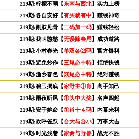
219期:柠檬不萌【
东南与西北
】实力上榜
219期:各自安好【
有买就有中
】赚钱神奇
219期:剔肤见骨【
三码加一码
】赚钱轻松
219期:我叫憨憨【
无误除叁尾
】成功道路
219期:小村春光【
单双各⑵码
】官方爆料
219期:避免炒作【
三尾必中特
】拒绝快钱
219期:渔乡春色【
⑶尾必中特
】绝对赚钱
219期:碧玉揭底【
家野主①肖
】高手知己
219期:雨夜听风【
①头中大奖
】名声四起
219期:安于她命【
①肖╋４码
】内幕来料
219期:欢呼雀跃【
合大与合小
】万事大吉
219期:时光浅巷【
家禽与野兽
】战无不胜