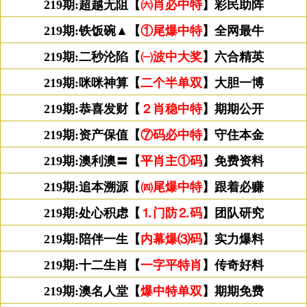
219期:超越无阻【
㈥肖必中特
】彩民助阵
219期:铁饭碗▲【
①尾爆中特
】全网最牛
219期:二秒沦陷【
㈠波中大奖
】六合精英
219期:咪咪神算【
二个半单双
】大胆一博
219期:恭喜发财【
２肖稳中特
】期期公开
219期:资产保值【
⑦码必中特
】守住本金
219期:澳利澳〓【
平肖主①码
】免费资料
219期:追本溯源【
㈣尾爆中特
】跟着必赚
219期:处心积虑【
⒈门防⒉码
】团队研究
219期:陪伴一生【
内幕爆⑶码
】实力爆料
219期:十二生肖【
一字平特肖
】传奇好料
219期:澳名人堂【
爆中特单双
】期期免费