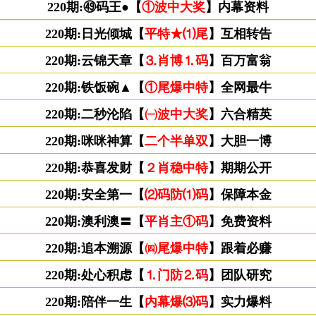
220期:㊾码王●【
①波中大奖
】内幕资料
220期:日光倾城【
平特★⑴尾
】互相转告
220期:云锦天章【
⒊肖博⒈码
】百万富翁
220期:铁饭碗▲【
①尾爆中特
】全网最牛
220期:二秒沦陷【
㈠波中大奖
】六合精英
220期:咪咪神算【
二个半单双
】大胆一博
220期:恭喜发财【
２肖稳中特
】期期公开
220期:安全第一【
⑵码防⑴码
】保障本金
220期:澳利澳〓【
平肖主①码
】免费资料
220期:追本溯源【
㈣尾爆中特
】跟着必赚
220期:处心积虑【
⒈门防⒉码
】团队研究
220期:陪伴一生【
内幕爆⑶码
】实力爆料