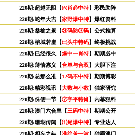
220期:超越无阻【
㈥肖必中特
】彩民助阵
220期:蛇年大吉【
家野爆中特
】爆红资料
220期:桑榆之景【
③码防③码
】公式推算
220期:榕城若虚【
㈡头中特码
】终极挑战
220期:已经很久【
爆中一肖特
】期期必中
220期:薄情寡义【
合单与合双
】大胆下注
220期:总那么准【
12码不中特
】期期博彩
220期:精彩视讯【
大数与小数
】独家研究
220期:侏儒一节【
⑦字平特肖
】内幕狠料
220期:澳门六合皇【
三码中特
】期期公开
220期:珊瑚传闻【
⑴尾爆中特
】专业达人
220期:相妄之年【
准绝杀一波
】独霸澳门