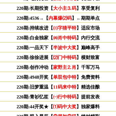
220期:长期投资【
大小主⒊码
】享受复利
220期:4536→【
内幕爆⑵码
】←期期单点
220期:持续改进【
㈢字猜平特
】适应市场
220期:白金独家【
㈣肖中特码
】内行交流
220期:一品天下【
半波中大奖
】巅峰高手
220期:徐徐进展【
⑵门中特码
】横财致富
220期:创作冲动【
家野主⒉肖
】千军万马
220期:4948开奖【
单双包中特
】免费资料
220期:旧梦重温【
11码来中特
】精选佳酿
220期:青衫忆笙【
㈠行中特码
】提前发表
220期:44开奖★【
⑴码中大奖
】独家爆料