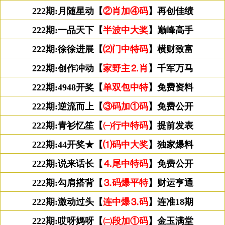
222期:月随星动【
②肖加④码
】再创佳绩
222期:一品天下【
半波中大奖
】巅峰高手
222期:徐徐进展【
⑵门中特码
】横财致富
222期:创作冲动【
家野主⒉肖
】千军万马
222期:4948开奖【
单双包中特
】免费资料
222期:逆流而上【
③码加①码
】免费公开
222期:青衫忆笙【
㈠行中特码
】提前发表
222期:44开奖★【
⑴码中大奖
】独家爆料
222期:说来话长【
⒋尾中特码
】免费公开
222期:勾肩搭背【
⒊码爆平特
】财运亨通
222期:激动过头【
连中爆⒊码
】连准18期
222期:哎呀媽呀【
㈡段加①码
】金玉满堂