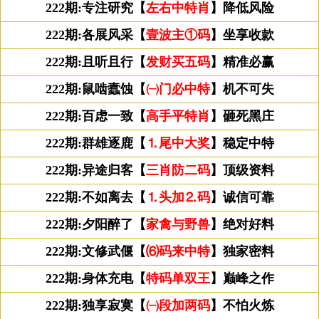
222期:专注研究【
左右中特肖
】降低风险
222期:各展风采【
壹波主①码
】坐享收款
222期:且听且行【
发财买五码
】精准必赢
222期:鼠啮蠧蚀【
㈠门必中特
】机不可失
222期:百虑一致【
高手平特肖
】砸死黑庄
222期:群雄逐鹿【
⒈尾中大奖
】稳定中特
222期:异途归客【
三肖防二码
】顶级资料
222期:不如离去【
⒈头加⒉码
】诚信可靠
222期:夕阳醉了【
家禽与野兽
】绝对好料
222期:文修武偃【
⑹码来中特
】独家密料
222期:身体充电【
特码单双王
】巅峰之作
222期:独享寂寞【
㈠段加两码
】不怕火炼