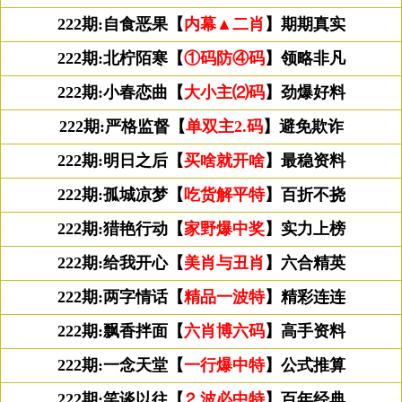
222期:自食恶果【
内幕▲二肖
】期期真实
222期:北柠陌寒【
①码防④码
】领略非凡
222期:小春恋曲【
大小主⑵码
】劲爆好料
222期:严格监督【
单双主2.码
】避免欺诈
222期:明日之后【
买啥就开啥
】最稳资料
222期:孤城凉梦【
吃货解平特
】百折不挠
222期:猎艳行动【
家野爆中奖
】实力上榜
222期:给我开心【
美肖与丑肖
】六合精英
222期:两字情话【
精品一波特
】精彩连连
222期:飘香拌面【
六肖博六码
】高手资料
222期:一念天堂【
一行爆中特
】公式推算
222期:笑谈以往【
⒉波必中特
】百年经典