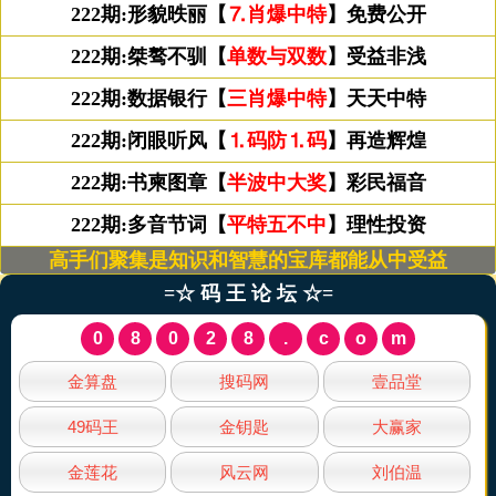
222期:形貌昳丽【
⒎肖爆中特
】免费公开
222期:桀骜不驯【
单数与双数
】受益非浅
222期:数据银行【
三肖爆中特
】天天中特
222期:闭眼听风【
⒈码防⒈码
】再造辉煌
222期:书柬图章【
半波中大奖
】彩民福音
222期:多音节词【
平特五不中
】理性投资
高手们聚集是知识和智慧的宝库都能从中受益
=☆ 码 王 论 坛 ☆=
0
8
0
2
8
.
c
o
m
金算盘
搜码网
壹品堂
49码王
金钥匙
大赢家
金莲花
风云网
刘伯温