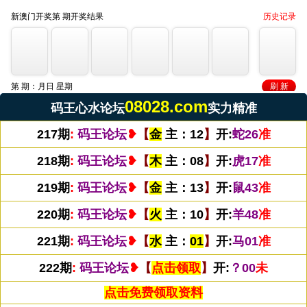
08028.com
码王心水论坛
实力精准
217期
:
码王论坛
❥
【
金
主：12
】
开:
蛇26
准
218期
:
码王论坛
❥
【
木
主：08
】
开:
虎17
准
219期
:
码王论坛
❥
【
金
主：13
】
开:
鼠43
准
220期
:
码王论坛
❥
【
火
主：10
】
开:
羊48
准
221期
:
码王论坛
❥
【
水
主：
01
】
开:
马01
准
222期
:
码王论坛
❥
【
点击领取
】
开:
？00
未
点击免费领取资料