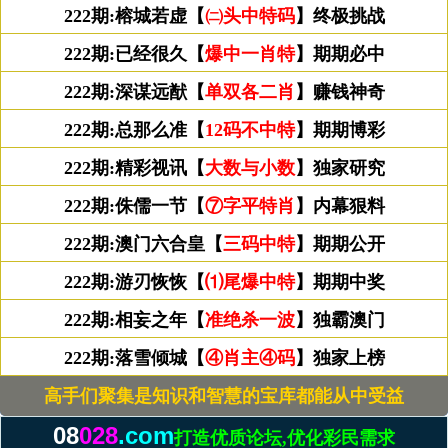
222期:榕城若虚【
㈡头中特码
】终极挑战
222期:已经很久【
爆中一肖特
】期期必中
222期:深谋远猷【
单双各二肖
】赚钱神奇
222期:总那么准【
12码不中特
】期期博彩
222期:精彩视讯【
大数与小数
】独家研究
222期:侏儒一节【
⑦字平特肖
】内幕狠料
222期:澳门六合皇【
三码中特
】期期公开
222期:游刃恢恢【
⑴尾爆中特
】期期中奖
222期:相妄之年【
准绝杀一波
】独霸澳门
222期:落雪倾城【
④肖主④码
】独家上榜
高手们聚集是知识和智慧的宝库都能从中受益
08
028
.com
打造优质论坛,优化彩民需求