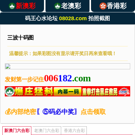
新澳彩
老澳彩
香港彩
码王心水论坛
08028.com
拍照截图
三波十码图
温馨提示：如果彩图没有显示请开奖日再来查看哦！
006
182
.com
发财第一步记住