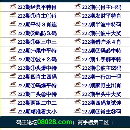
222期经典平特肖
222期㈠肖主㈠码
222期①肖主⑴肖
222期发财平特肖
222期平特３肖连
222期半波中特码
222期⑵码防⒊码
222期㈠波中大奖
222期①组三中三
222期猎户杀４肖
222期㈠尾中平特
222期②码必中特
222期①波＋⒉码
222期⒈字解平特
222期①头爆中特
222期①波主⑵码
222期四肖主四码
222期一行加一码
222期①码爆平特
222期家野主⑴肖
222期三头㊣中特
222期半头中大奖
222期两组二中二
222期四码复试连
222期精准看大小
222期③肖主③码
08028.com
码王论坛
↓↓高手榜第二区↓↓