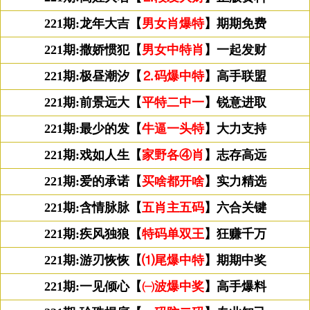
221期:龙年大吉【
男女肖爆特
】期期免费
221期:撒娇惯犯【
男女中特肖
】一起发财
221期:极昼潮汐【
⒉码爆中特
】高手联盟
221期:前景远大【
平特二中一
】锐意进取
221期:最少的发【
牛逼一头特
】大力支持
221期:戏如人生【
家野各④肖
】志存高远
221期:爱的承诺【
买啥都开啥
】实力精选
221期:含情脉脉【
五肖主五码
】六合关键
221期:疾风独狼【
特码单双王
】狂赚千万
221期:游刃恢恢【
⑴尾爆中特
】期期中奖
221期:一见倾心【
㈠波爆中奖
】高手爆料