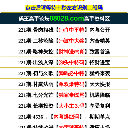
点击后请等待十秒左右识别二维码
08028.com
码王高手论坛
高手资料区
221期:骨肉相残【
㈡肖中平特
】内幕公开
221期:二秒沦陷【
㈠波中大奖
】六合精英
221期:咯神失控【
财神送㈢肖
】致富首选
221期:出浅入深【
⑶头中特码
】招财进宝
221期:初与久歌【
⑽码必中特
】猛料来袭
221期:甘露法雨【
单双爆特码
】天天快报
221期:七分光芒【
独家◆⑸尾
】机遇降临
221期:长期投资【
大小主⒊码
】享受复利
221期:4536→【
内幕爆⑵码
】←期期单点
221期:持续改进【
㈢字猜平特
】适应市场