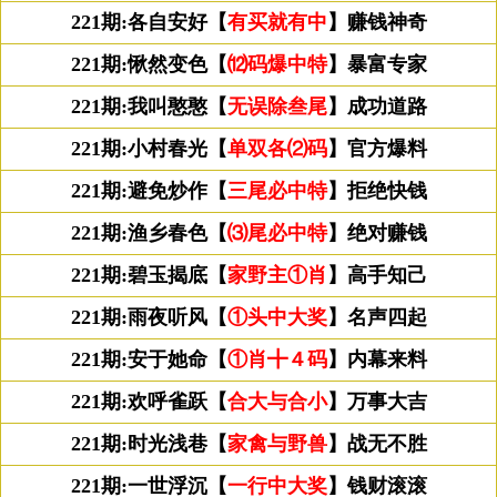
221期:各自安好【
有买就有中
】赚钱神奇
221期:愀然变色【
⑿码爆中特
】暴富专家
221期:我叫憨憨【
无误除叁尾
】成功道路
221期:小村春光【
单双各⑵码
】官方爆料
221期:避免炒作【
三尾必中特
】拒绝快钱
221期:渔乡春色【
⑶尾必中特
】绝对赚钱
221期:碧玉揭底【
家野主①肖
】高手知己
221期:雨夜听风【
①头中大奖
】名声四起
221期:安于她命【
①肖╋４码
】内幕来料
221期:欢呼雀跃【
合大与合小
】万事大吉
221期:时光浅巷【
家禽与野兽
】战无不胜
221期:一世浮沉【
一行中大奖
】钱财滚滚