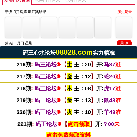
08028.com
码王心水论坛
实力精准
216期
:
码王论坛
❥
【
土
主：20
】
开:
马37
准
217期
:
码王论坛
❥
【
金
主：12
】
开:
蛇26
准
218期
:
码王论坛
❥
【
木
主：08
】
开:
虎17
准
219期
:
码王论坛
❥
【
金
主：13
】
开:
鼠43
准
220期
:
码王论坛
❥
【
火
主：10
】
开:
羊48
准
221期
:
码王论坛
❥
【
点击领取
】
开:
？00
未
点击免费领取资料