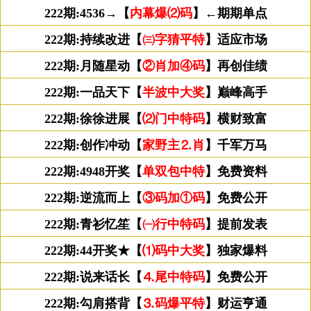
222期:4536→【
内幕爆⑵码
】←期期单点
222期:持续改进【
㈢字猜平特
】适应市场
222期:月随星动【
②肖加④码
】再创佳绩
222期:一品天下【
半波中大奖
】巅峰高手
222期:徐徐进展【
⑵门中特码
】横财致富
222期:创作冲动【
家野主⒉肖
】千军万马
222期:4948开奖【
单双包中特
】免费资料
222期:逆流而上【
③码加①码
】免费公开
222期:青衫忆笙【
㈠行中特码
】提前发表
222期:44开奖★【
⑴码中大奖
】独家爆料
222期:说来话长【
⒋尾中特码
】免费公开
222期:勾肩搭背【
⒊码爆平特
】财运亨通