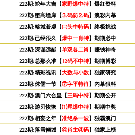
222期:蛇年大吉【
家野爆中特
】爆红资料
222期:堕高堙庳【
⒊码防⒉码
】澳彩内幕
222期:榕城若虚【
㈡头中特码
】终极挑战
222期:已经很久【
爆中一肖特
】期期必中
222期:深谋远猷【
单双各二肖
】赚钱神奇
222期:总那么准【
12码不中特
】期期博彩
222期:精彩视讯【
大数与小数
】独家研究
222期:侏儒一节【
⑦字平特肖
】内幕狠料
222期:澳门六合皇【
三码中特
】期期公开
222期:游刃恢恢【
⑴尾爆中特
】期期中奖
222期:相妄之年【
准绝杀一波
】独霸澳门
222期:落雪倾城【
④肖主④码
】独家上榜