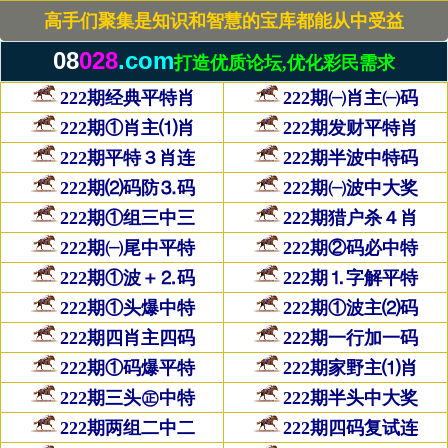
高手们聚集是知识和智慧的宝库都能从中受益
08
028
.com
打造优质论坛,优化彩民需求
222期经典平特肖
222期㈠肖主㈠码
222期①肖主⑴肖
222期发财平特肖
222期平特３肖连
222期半波中特码
222期⑵码防⒊码
222期㈠波中大奖
222期①组三中三
222期猎户杀４肖
222期㈠尾中平特
222期②码必中特
222期①波＋⒉码
222期⒈字解平特
222期①头爆中特
222期①波主⑵码
222期四肖主四码
222期一行加一码
222期①码爆平特
222期家野主⑴肖
222期三头㊣中特
222期半头中大奖
222期两组二中二
222期四码复试连