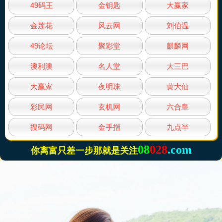
49码王
金钥匙
大赢家
金莲花
风云网
刘伯温
49论坛
聚彩堂
麒麟网
澳利澳
名人堂
大三巴
大赢家
夜明珠
黄大仙
彩民网
玄机网
六合皇
搜码网
金手指
九点半
08
028
.com
你离富只差一步那就是关注