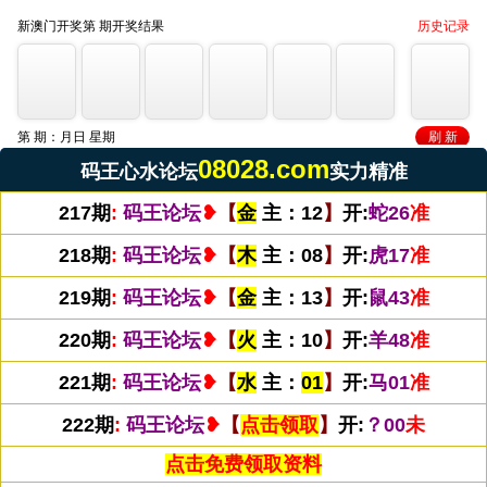
08028.com
码王心水论坛
实力精准
217期
:
码王论坛
❥
【
金
主：12
】
开:
蛇26
准
218期
:
码王论坛
❥
【
木
主：08
】
开:
虎17
准
219期
:
码王论坛
❥
【
金
主：13
】
开:
鼠43
准
220期
:
码王论坛
❥
【
火
主：10
】
开:
羊48
准
221期
:
码王论坛
❥
【
水
主：
01
】
开:
马01
准
222期
:
码王论坛
❥
【
点击领取
】
开:
？00
未
点击免费领取资料