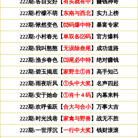
222期:各自安好【
有买就有中
】赚钱神奇
222期:柠檬不萌【
东南与西北
】实力上榜
222期:愀然变色【
⑿码爆中特
】暴富专家
222期:小村春光【
单双各⑵码
】官方爆料
222期:我叫憨憨【
无误除叁尾
】成功道路
222期:渔乡春色【
⑶尾必中特
】绝对赚钱
222期:碧玉揭底【
家野主①肖
】高手知己
222期:雨夜听风【
①头中大奖
】名声四起
222期:安于她命【
①肖╋４码
】内幕来料
222期:欢呼雀跃【
合大与合小
】万事大吉
222期:时光浅巷【
家禽与野兽
】战无不胜
222期:一世浮沉【
一行中大奖
】钱财滚滚