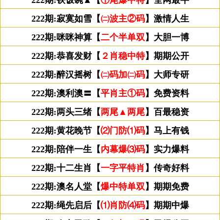
222期:寂寞如雪【
㈡波主②码
】激情人生
222期:咪咪神算【
二个半单双
】大胆一博
222期:恭喜发财【
２肖稳中特
】期期公开
222期:醉汉摇树【
㈡码加㈡码
】大师专研
222期:澳利澳〓【
平肖主①码
】免费资料
222期:两头三绪【
两尾▲两尾
】百最稳资
222期:黄花晚节【
⑵门防⑴码
】马上有钱
222期:陪伴一生【
内幕爆⑶码
】实力爆料
222期:十二生肖【
一字平特肖
】传奇好料
222期:澳名人堂【
爆中特单双
】期期免费
222期:绳先启后【
⑴肖防⑷码
】期期中爆