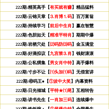
222期:精英高手【
有买就有赚
】精品猛料
222期:云锦天章【
⒊肖博⒈码
】百万富翁
222期:持续学习【
前后中生肖
】赢在智慧
222期:色胆如天【
精准平特肖
】期期中爆
222期:岩栖穴处【
⑵码防⑶码
】金玉满堂
222期:好滴拟议【
九宫禁⒊肖
】钱财滚滚
222期:公私猬集【
男女肖中特
】高手爆料
222期:寸步不让【
⑴头加⑴码
】无偿宣讲
222期:㊾码王●【
①波中大奖
】内幕资料
222期:日光倾城【
平特★⑴尾
】互相转告
222期:讲书先生【
一肖加三码
】连续爆中
222期:铁饭碗▲【
①尾爆中特
】全网最牛