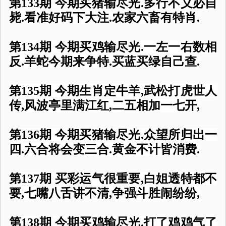
第133期 今期买猪输尽光.多行不义必自
毙.看准好码下大注.农家六畜有特肖.
第134期 今期买鸡输尽光.一左一右数相
反.羊蛇今期来争特.买蓝买绿自己查.
第135期 今期生肖定牛羊,武松打虎世人
传,风波亭里满江红,二五相加一七开,
第136期 今期买猪输尽光.众望所归出一
四.六合将会变三合.黄金不计皆消费.
第137期 买彩运气很重要,白姐透特都不
要,七嘴八舌讲不清,争强斗胜闹纷纷,
第138期 今期买鸡输尽光.打了鸡鸡气了