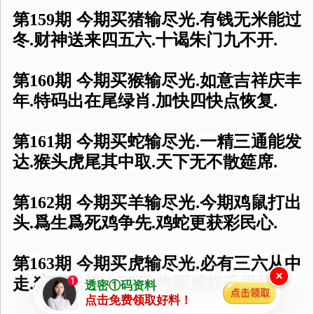
第159期 今期买猪输尽光.有钱无米能过
冬.财神送来四五六.十谒朱门九不开.
第160期 今期买猴输尽光.如意吉祥庆丰
年.特码出在尾绿肖.加快四快点恢复.
第161期 今期买蛇输尽光.一精三通能发
达.猴头虎尾其中取.天下无不散筵席.
第162期 今期买羊输尽光.今期鸡鼠打出
头.爲生爲死鸡争先.鸡蛇更获彩民心.
第163期 今期买虎输尽光.必有三六从中
×
走.猪应天机上下开.将军威权千里雄.
透密①码资料
点击免费领取好料！