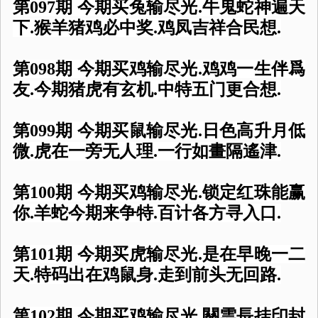
第097期 今期买兔输尽光.牛鬼蛇神遍天
下.猴羊猪鸡必中奖.鸡凤吉祥合民想.
第098期 今期买鸡输尽光.鸡鸡一生伴爲
友.今期猪虎有玄机.中特五门更合想.
第099期 今期买鼠输尽光.日色高升月低
微.虎在一旁无人理.一行如畫隔遙津.
第100期 今期买鸡输尽光.锁定红珠能赢
你.羊蛇今期来争特.百计各方寻入口.
第101期 今期买虎输尽光.是在早晚一二
天.特码出在鸡鼠身.走到前头无回路.
第102期 今期买鸡输尽光.關雲長挂印封