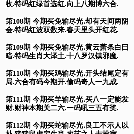
收.特码红绿首选红.向上八期博六合.
第108期 今期买兔输尽光.却有天间两阴
会.特码红波双数来.春天里头开红花.
第109期 今期买兔输尽光.黄云萧条白曰
暗.特码生肖大泽土.十八罗汉镇邪魔.
第110期 今期买鸡输尽光.开头结尾定有
局.六合有码今期开.偷码奇人一九成.
第111期 今期买羊输尽光.买八一定能发
财.财神本期关二六.一码吼三五有奖.
第112期 今期买蛇输尽光.良工不示人以
朴.猪猪鼠虎定生肖.卖艺之人去投宿.