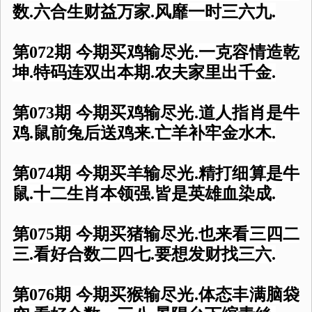
数.六合生财益万家.风靡一时三六九.
第072期 今期买鸡输尽光.一克容情造乾
坤.特码连双出本期.农夫家里出千金.
第073期 今期买鸡输尽光.道人指肖是牛
鸡.鼠前兔后送鸡来.亡羊补牢金水木.
第074期 今期买羊输尽光.精打细算是牛
鼠.十二生肖本领强.皆是英雄血染成.
第075期 今期买猪输尽光.也来看三四二
三.看好合数二四七.要想发财找三六.
第076期 今期买猴输尽光.体态丰满脑袋