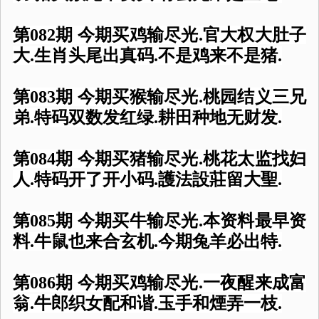
第082期 今期买鸡输尽光.官大权大肚子
大.生肖头尾出真码.不是鸡来不是猪.
第083期 今期买猴输尽光.桃园结义三兄
弟.特码双数发红绿.耕田种地无财发.
第084期 今期买猪输尽光.桃花太监找妇
人.特码开了开小码.護法設莊留大聖.
第085期 今期买牛输尽光.本资料最早资
料.牛鼠也来合玄机.今期兔羊必出特.
第086期 今期买鸡输尽光.一夜醒来成富
翁.牛郎织女配和谐.玉手和煙弄一枝.