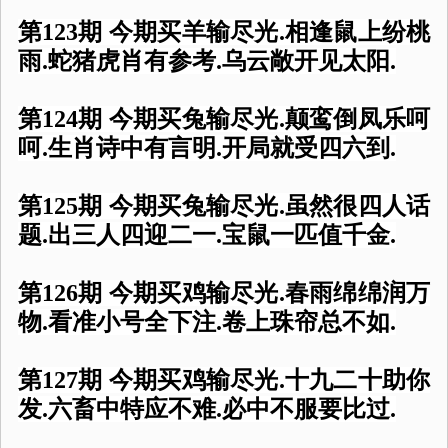
第123期 今期买羊输尽光.相逢鼠上纷桃
雨.蛇猪虎肖有参考.乌云敞开见太阳.
第124期 今期买兔输尽光.颠鸾倒凤乐呵
呵.生肖诗中有言明.开局就受四六到.
第125期 今期买兔输尽光.虽然很四人话
题.出三人四迎二一.宝鼠一匹值千金.
第126期 今期买鸡输尽光.春雨绵绵润万
物.看准小号全下注.卷上珠帘总不如.
第127期 今期买鸡输尽光.十九二十助你
发.六畜中特应不难.必中不服要比过.