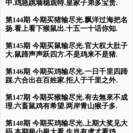
中.鸡急跳墙稳观特.皇家子弟多宝贵.
第144期 今期买猪输尽光.飘洋过海把名
扬.看上看下猴鼠出.十五一十话你知.
第145期 今期买鼠输尽光.官大权大肚子
大.鼠蹄声声跃四方.不是鸡来不是猪.
第146期 今期买鸡输尽光.一日千里四蹄
踩.六合出在百姓家.拒人于千里之外.
第147期 今期买猴输尽光.有去無來不成
理.六畜鼠鸡有希望.两岸青山猴子多.
第148期 今期买鸡输尽光.上期大奖见大
码.本期极小极大看.生肖有虎才看鸡.