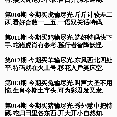
第010期 今期买虎输尽光.斤斤计较差二
两.看好合数一三五.一语双关话特码.
第011期 今期买鸡输尽光.选好特码快下
手.蛇猪虎肖有参考.孫行者智降妖怪.
第012期 今期买羊输尽光.东风西北四处
平.特码就在火土号.移花入戶笑床空.
第013期 今期买兔输尽光.叫声大圣不用
恼.生肖今期土字头.可为彩君发又发.
第014期 今期买猪输尽光.秀外慧中把特
藏.蛇归田里各东西.开大开小自然知.