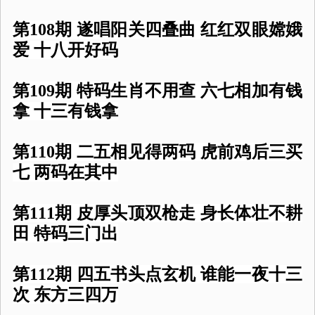
第108期 遂唱阳关四叠曲 红红双眼嫦娥
爱 十八开好码
第109期 特码生肖不用查 六七相加有钱
拿 十三有钱拿
第110期 二五相见得两码 虎前鸡后三买
七 两码在其中
第111期 皮厚头顶双枪走 身长体壮不耕
田 特码三门出
第112期 四五书头点玄机 谁能一夜十三
次 东方三四万