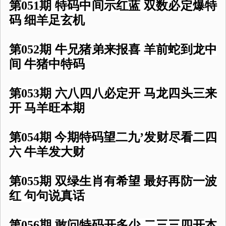
第051期 特码中间示红蓝 双数必定爆特
码 细羊足玄机
第052期 牛兄猪弟来报喜 羊前蛇到龙中
间 牛猪中特码
第053期 六八四八必定开 马龙四头三来
开 马羊旺本期
第054期 今期特码望二九’发财尽看二四
六 牛羊发大财
第055期 双绿生肖有希望 最好再防一波
红 句句说真话
第056期 敢问特码开多少 二三三四开本