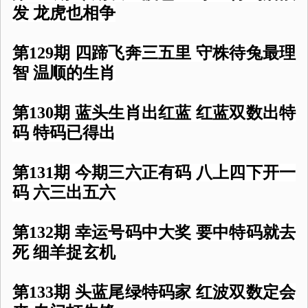
发 龙虎也相争
第129期 四蹄飞奔三五里 守株待兔最理
智 温顺的生肖
第130期 蓝头生肖出红蓝 红蓝双数出特
码 特码已得出
第131期 今期三六正有码 八上四下开一
码 六三出五六
第132期 幸运号码中大奖 要中特码就去
死 细羊捉玄机
第133期 头蓝尾绿特码家 红波双数定会