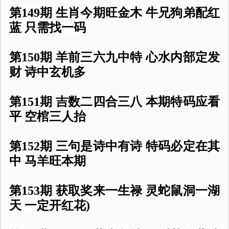
第149期 生肖今期旺金木 牛兄狗弟配红
蓝 只需找一码
第150期 羊前三六九中特 心水内部定发
财 诗中玄机多
第151期 吉数二四合三八 本期特码应看
平 空棺三人抬
第152期 三句是诗中有诗 特码必定在其
中 马羊旺本期
第153期 获取奖来一生禄 灵蛇鼠洞一湖
天 一定开红花)