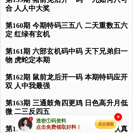
合 人人中大奖
第160期 今期特码三五八 二天重数五六
定 红绿有玄机
第161期 六部玄机码中码 天下兄弟归一
物 虎蛇定本期
第162期 鼠前龙后开一码 本期特码应开
双 人中我最强
第163期 三通鼓角四更鸡 日色高升月低
微 二三反四五
×
透密①码资料
点击免费领取好料！
第164期 三二门数在三更 六十甲子认真