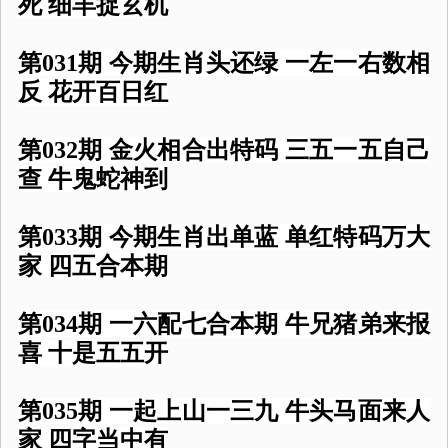
死 细羊捉玄机
第031期 今期生肖头还绿 一左一右数相
反 花开百日红
第032期 金火相合出特码 三五一五自己
查 牛鬼蛇神到
第033期 今期生肖出单蓝 单红特码万大
家 四五合本期
第034期 一六配七合本期 牛兄猪弟来报
喜 十是五五开
第035期 一起上山一三九 牛头马面来人
家 四字当中有