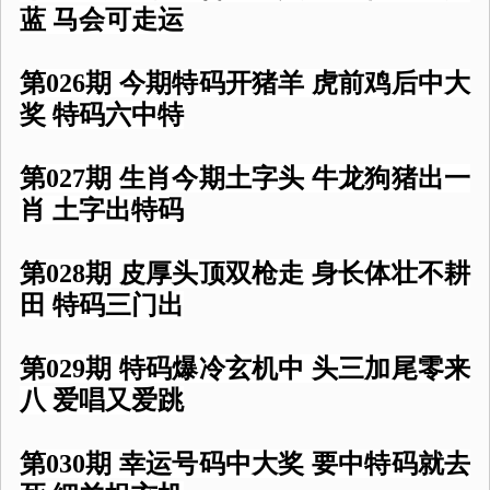
蓝 马会可走运
第026期 今期特码开猪羊 虎前鸡后中大
奖 特码六中特
第027期 生肖今期土字头 牛龙狗猪出一
肖 土字出特码
第028期 皮厚头顶双枪走 身长体壮不耕
田 特码三门出
第029期 特码爆冷玄机中 头三加尾零来
八 爱唱又爱跳
第030期 幸运号码中大奖 要中特码就去