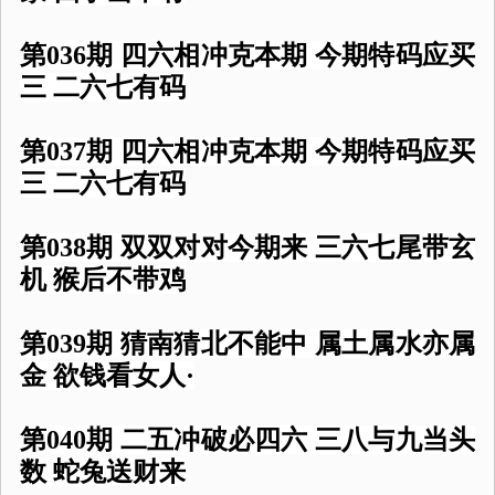
第036期 四六相冲克本期 今期特码应买
三 二六七有码
第037期 四六相冲克本期 今期特码应买
三 二六七有码
第038期 双双对对今期来 三六七尾带玄
机 猴后不带鸡
第039期 猜南猜北不能中 属土属水亦属
金 欲钱看女人·
第040期 二五冲破必四六 三八与九当头
数 蛇兔送财来