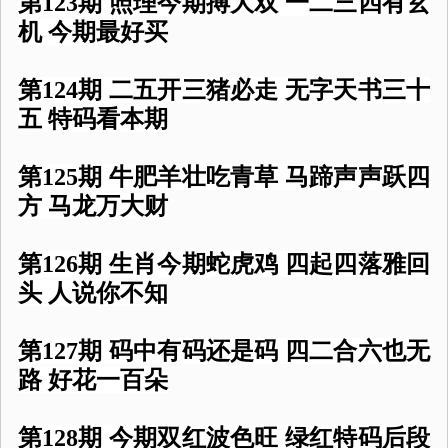
第123期 照理今期搏大双 一二三四有玄
机 今期最好买
第124期 二五开三猪必走 无字天书三十
五 特码看本期
第125期 牛肥羊壮吃青草 马蹄声声跃四
方 马龙万大财
第126期 生肖今期蛇虎鸡 四起四落雅回
头 人说你不知
第127期 码中有码还是码 四二合六也无
路 好花一百朵
第128期 今期双红波色旺 绿红特码后段