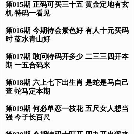
第015期 正码可买三十五 黄金定地有玄
机 特码一看见
第016期 今期待会景色好 有人十元买码
时 蓝水青山好
第017期 敢问特码开多少 二三三四开本
期 一五合码来
第018期 六上七下出生肖 是蛇是马自己
查 蛇马定本期
第019期 何必单恋一枝花 五尺女人想当
强 今子长百尺