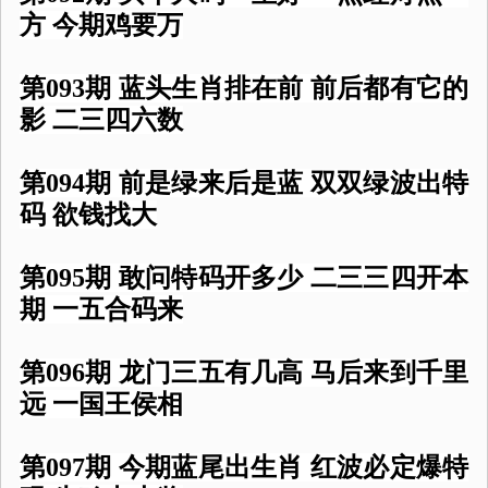
方 今期鸡要万
第093期 蓝头生肖排在前 前后都有它的
影 二三四六数
第094期 前是绿来后是蓝 双双绿波出特
码 欲钱找大
第095期 敢问特码开多少 二三三四开本
期 一五合码来
第096期 龙门三五有几高 马后来到千里
远 一国王侯相
第097期 今期蓝尾出生肖 红波必定爆特