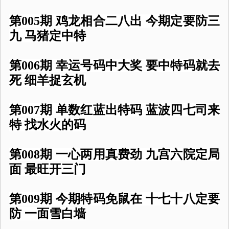
第005期 鸡龙相合二八出 今期定要防三
九 马猪定中特
第006期 幸运号码中大奖 要中特码就去
死 细羊捉玄机
第007期 单数红蓝出特码 蓝波四七司来
特 找水火的码
第008期 一心两用真费劲 九宫六院定局
面 最旺开三门
第009期 今期特码免鼠在 十七十八定要
防 一面雪白墙