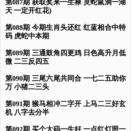
第087期 获取奖来一生禄 灵蛇鼠洞一湖
天 一定开红花)
第088期 今期生肖头还红 红蓝相合中特
码 虎蛇中本期
第089期 三通鼓角四更鸡 日色高升月低
微 二三反四五
第090期 三尾六尾共同合 一七二五助你
万 小猪二三头
第091期 猴马相冲二字开 上马二三好玄
机 八字去分半
第092期 买个大码一生好 一点红灯照一