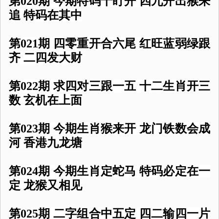
第020期 今期特码十盯开 四九开出猴来
追 特码在其中
第021期 四零重开合六尾 红旺蓝弱绿跟
齐 二四发大财
第022期 求四对三跟一五 十二生肖开三
数 玄机在上面
第023期 今期生肖猴来开 龙门铁数会成
河 香港九龙塘
第024期 今期生肖定蛇马 特码必定在一
定 龙猴又相见
第025期 二字组合中五定 四二输四一片