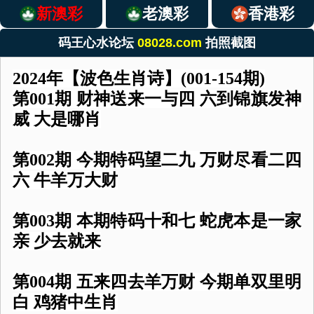
新澳彩
老澳彩
香港彩
码王心水论坛
08028.com
拍照截图
2024年【波色生肖诗】(001-154期)
第001期 财神送来一与四 六到锦旗发神
威 大是哪肖
第002期 今期特码望二九 万财尽看二四
六 牛羊万大财
第003期 本期特码十和七 蛇虎本是一家
亲 少去就来
第004期 五来四去羊万财 今期单双里明
白 鸡猪中生肖