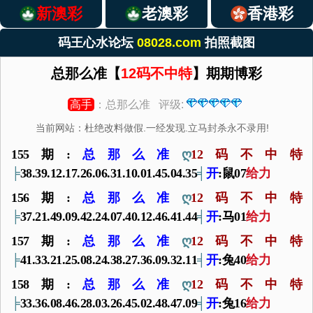
新澳彩
老澳彩
香港彩
码王心水论坛
08028.com
拍照截图
总那么准【
12码不中特
】期期博彩
高手
：总那么准 评级:
当前网站：杜绝改料做假.一经发现.立马封杀永不录用!
155期:
总那么准
ღ
12码不中特
╞
38.39.12.17.26.06.31.10.01.45.04.35
╡
开
:鼠07
给力
156期:
总那么准
ღ
12码不中特
╞
37.21.49.09.42.24.07.40.12.46.41.44
╡
开
:马01
给力
157期:
总那么准
ღ
12码不中特
╞
41.33.21.25.08.24.38.27.36.09.32.11
╡
开
:兔40
给力
158期:
总那么准
ღ
12码不中特
╞
33.36.08.46.28.03.26.45.02.48.47.09
╡
开
:兔16
给力