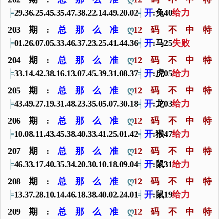
╞
29.36.25.45.35.47.38.22.14.49.20.02
╡
开
:兔40
给力
203期:
总那么准
ღ
12码不中特
╞
01.26.07.05.33.46.37.23.25.41.44.36
╡
开
:马25
失败
204期:
总那么准
ღ
12码不中特
╞
33.14.42.38.16.13.07.45.39.31.08.37
╡
开
:虎05
给力
205期:
总那么准
ღ
12码不中特
╞
43.49.27.19.31.48.23.35.05.07.30.18
╡
开
:龙03
给力
206期:
总那么准
ღ
12码不中特
╞
10.08.11.43.45.38.40.33.41.25.01.42
╡
开
:猴47
给力
207期:
总那么准
ღ
12码不中特
╞
46.33.17.40.35.34.20.30.10.18.09.04
╡
开
:鼠31
给力
208期:
总那么准
ღ
12码不中特
╞
13.37.28.10.14.46.18.38.40.02.24.01
╡
开
:鼠19
给力
209期:
总那么准
ღ
12码不中特