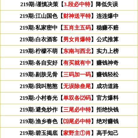
219期:谨慎决策【
3.段必中特
】降低失误
219期:江山国色【
财神送平特
】连连爆中
219期:私家密中【
五肖主五码
】稳赚不赔
219期:白衣酒客【
男女肖爆特
】公式推算
219期:柠檬不萌【
东南与西北
】实力上榜
219期:各自安好【
有买就有中
】赚钱神奇
219期:剔肤见骨【
三码加一码
】赚钱轻松
219期:我叫憨憨【
无误除叁尾
】成功道路
219期:小村春光【
单双各⑵码
】官方爆料
219期:避免炒作【
三尾必中特
】拒绝快钱
219期:渔乡春色【
⑶尾必中特
】绝对赚钱
219期:碧玉揭底【
家野主①肖
】高手知己