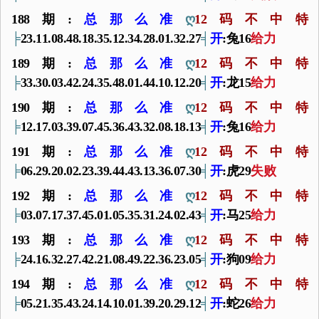
188期:
总那么准
ღ
12码不中特
╞
23.11.08.48.18.35.12.34.28.01.32.27
╡
开
:兔16
给力
189期:
总那么准
ღ
12码不中特
╞
33.30.03.42.24.35.48.01.44.10.12.20
╡
开
:龙15
给力
190期:
总那么准
ღ
12码不中特
╞
12.17.03.39.07.45.36.43.32.08.18.13
╡
开
:兔16
给力
191期:
总那么准
ღ
12码不中特
╞
06.29.20.02.23.39.44.43.13.36.07.30
╡
开
:虎29
失败
192期:
总那么准
ღ
12码不中特
╞
03.07.17.37.45.01.05.35.31.24.02.43
╡
开
:马25
给力
193期:
总那么准
ღ
12码不中特
╞
24.16.32.27.42.21.08.49.22.36.23.05
╡
开
:狗09
给力
194期:
总那么准
ღ
12码不中特
╞
05.21.35.43.24.14.10.01.39.20.29.12
╡
开
:蛇26
给力