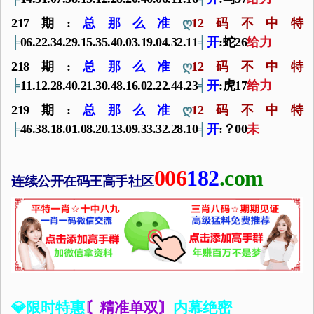
217期:
总那么准
ღ
12码不中特
╞
06.22.34.29.15.35.40.03.19.04.32.11
╡
开
:蛇26
给力
218期:
总那么准
ღ
12码不中特
╞
11.12.28.40.21.30.48.16.02.22.44.23
╡
开
:虎17
给力
219期:
总那么准
ღ
12码不中特
╞
46.38.18.01.08.20.13.09.33.32.28.10
╡
开
:？00
未
006
182
.com
连续公开在码王高手社区