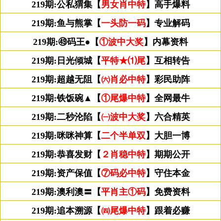
219期:公私猬集【
男女肖中特
】高手爆料
219期:鱼与熊掌【
一头防一码
】专业解码
219期:㊾码王●【
①波中大奖
】内幕资料
219期:日光倾城【
平特★⑴尾
】互相转告
219期:超越无阻【
㈥肖必中特
】彩民助阵
219期:铁饭碗▲【
①尾爆中特
】全网最牛
219期:二秒沦陷【
㈠波中大奖
】六合精英
219期:咪咪神算【
二个半单双
】大胆一博
219期:恭喜发财【
２肖稳中特
】期期公开
219期:资产保值【
⑦码必中特
】守住本金
219期:澳利澳〓【
平肖主①码
】免费资料
219期:追本溯源【
㈣尾爆中特
】跟着必赚