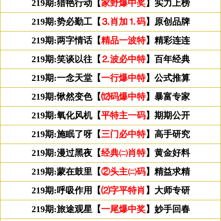
219期:猎艳行动【
家野爆中奖
】实力上榜
219期:势必勤工【
⒊肖加⒈码
】原创品牌
219期:两字情话【
精品一波特
】精彩连连
219期:笑谈以往【
⒉波必中特
】百年经典
219期:一念天堂【
一行爆中特
】公式推算
219期:愀然变色【
⑿码爆中特
】暴富专家
219期:氧化风机【
平特主一码
】期期公开
219期:施眠了呀【
三门必中特
】高手研究
219期:漫过黑夜【
经典㈡肖特
】黄金好料
219期:蒙在鼓里【
②头主㈡码
】精益求精
219期:呼吸作用【
⑵字平特肖
】大师专研
219期:旅途观星【
一尾爆中奖
】妙手回春