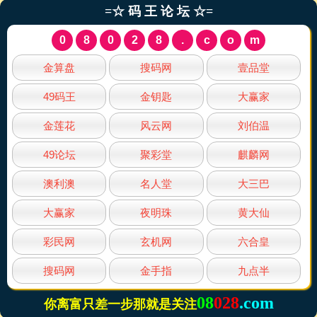
=☆ 码 王 论 坛 ☆=
0
8
0
2
8
.
c
o
m
金算盘
搜码网
壹品堂
49码王
金钥匙
大赢家
金莲花
风云网
刘伯温
49论坛
聚彩堂
麒麟网
澳利澳
名人堂
大三巴
大赢家
夜明珠
黄大仙
彩民网
玄机网
六合皇
搜码网
金手指
九点半
08
028
.com
你离富只差一步那就是关注