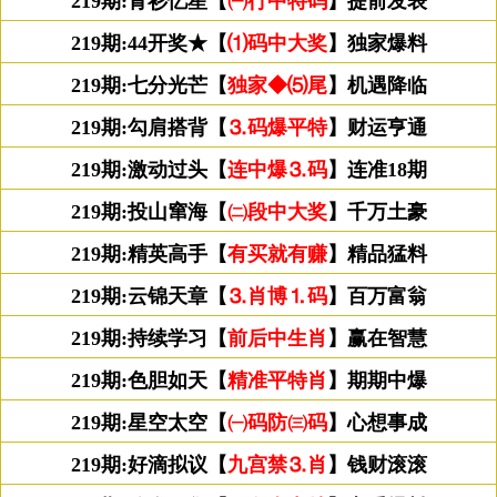
219期:青衫忆笙【
㈠行中特码
】提前发表
219期:44开奖★【
⑴码中大奖
】独家爆料
219期:七分光芒【
独家◆⑸尾
】机遇降临
219期:勾肩搭背【
⒊码爆平特
】财运亨通
219期:激动过头【
连中爆⒊码
】连准18期
219期:投山窜海【
㈡段中大奖
】千万土豪
219期:精英高手【
有买就有赚
】精品猛料
219期:云锦天章【
⒊肖博⒈码
】百万富翁
219期:持续学习【
前后中生肖
】赢在智慧
219期:色胆如天【
精准平特肖
】期期中爆
219期:星空太空【
㈠码防㈢码
】心想事成
219期:好滴拟议【
九宫禁⒊肖
】钱财滚滚