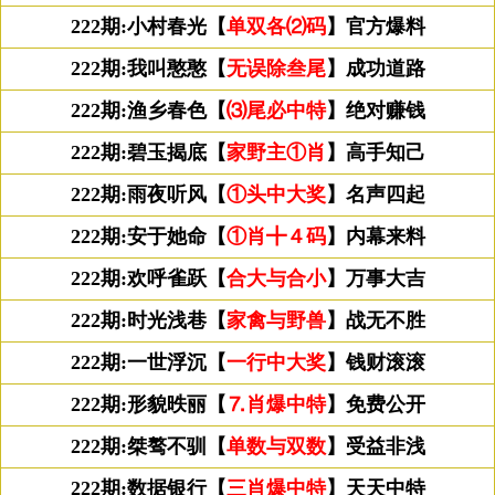
222期:小村春光【
单双各⑵码
】官方爆料
222期:我叫憨憨【
无误除叁尾
】成功道路
222期:渔乡春色【
⑶尾必中特
】绝对赚钱
222期:碧玉揭底【
家野主①肖
】高手知己
222期:雨夜听风【
①头中大奖
】名声四起
222期:安于她命【
①肖╋４码
】内幕来料
222期:欢呼雀跃【
合大与合小
】万事大吉
222期:时光浅巷【
家禽与野兽
】战无不胜
222期:一世浮沉【
一行中大奖
】钱财滚滚
222期:形貌昳丽【
⒎肖爆中特
】免费公开
222期:桀骜不驯【
单数与双数
】受益非浅
222期:数据银行【
三肖爆中特
】天天中特