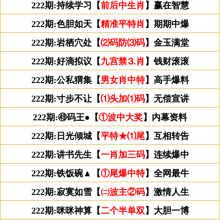
222期:持续学习【
前后中生肖
】赢在智慧
222期:色胆如天【
精准平特肖
】期期中爆
222期:岩栖穴处【
⑵码防⑶码
】金玉满堂
222期:好滴拟议【
九宫禁⒊肖
】钱财滚滚
222期:公私猬集【
男女肖中特
】高手爆料
222期:寸步不让【
⑴头加⑴码
】无偿宣讲
222期:㊾码王●【
①波中大奖
】内幕资料
222期:日光倾城【
平特★⑴尾
】互相转告
222期:讲书先生【
一肖加三码
】连续爆中
222期:铁饭碗▲【
①尾爆中特
】全网最牛
222期:寂寞如雪【
㈡波主②码
】激情人生
222期:咪咪神算【
二个半单双
】大胆一博