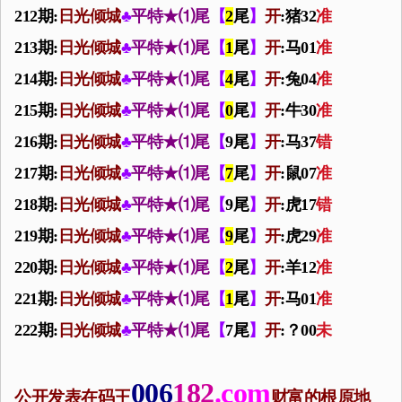
212期:
日光倾城
♣
平特★⑴尾
【
2
尾
】
开
:猪32
准
213期:
日光倾城
♣
平特★⑴尾
【
1
尾
】
开
:马01
准
214期:
日光倾城
♣
平特★⑴尾
【
4
尾
】
开
:兔04
准
215期:
日光倾城
♣
平特★⑴尾
【
0
尾
】
开
:牛30
准
216期:
日光倾城
♣
平特★⑴尾
【
9尾
】
开
:马37
错
217期:
日光倾城
♣
平特★⑴尾
【
7
尾
】
开
:鼠07
准
218期:
日光倾城
♣
平特★⑴尾
【
9尾
】
开
:虎17
错
219期:
日光倾城
♣
平特★⑴尾
【
9
尾
】
开
:虎29
准
220期:
日光倾城
♣
平特★⑴尾
【
2
尾
】
开
:羊12
准
221期:
日光倾城
♣
平特★⑴尾
【
1
尾
】
开
:马01
准
222期:
日光倾城
♣
平特★⑴尾
【
7尾
】
开
:？00
未
006
182
.com
公开发表在码王
财富的根原地