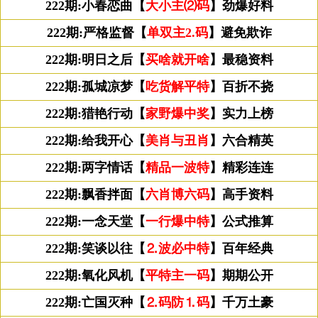
222期:小春恋曲【
大小主⑵码
】劲爆好料
222期:严格监督【
单双主2.码
】避免欺诈
222期:明日之后【
买啥就开啥
】最稳资料
222期:孤城凉梦【
吃货解平特
】百折不挠
222期:猎艳行动【
家野爆中奖
】实力上榜
222期:给我开心【
美肖与丑肖
】六合精英
222期:两字情话【
精品一波特
】精彩连连
222期:飘香拌面【
六肖博六码
】高手资料
222期:一念天堂【
一行爆中特
】公式推算
222期:笑谈以往【
⒉波必中特
】百年经典
222期:氧化风机【
平特主一码
】期期公开
222期:亡国灭种【
⒉码防⒈码
】千万土豪