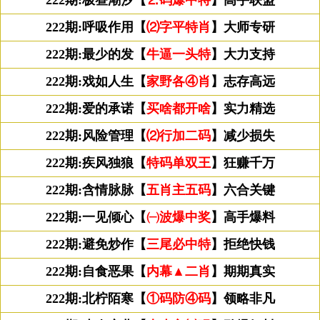
222期:呼吸作用【
⑵字平特肖
】大师专研
222期:最少的发【
牛逼一头特
】大力支持
222期:戏如人生【
家野各④肖
】志存高远
222期:爱的承诺【
买啥都开啥
】实力精选
222期:风险管理【
⑵行加二码
】减少损失
222期:疾风独狼【
特码单双王
】狂赚千万
222期:含情脉脉【
五肖主五码
】六合关键
222期:一见倾心【
㈠波爆中奖
】高手爆料
222期:避免炒作【
三尾必中特
】拒绝快钱
222期:自食恶果【
内幕▲二肖
】期期真实
222期:北柠陌寒【
①码防④码
】领略非凡