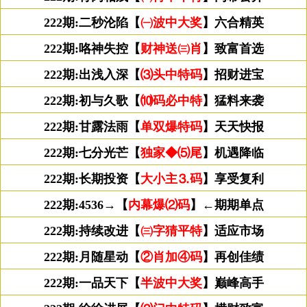
222期:二秒沦陷【
㈠波中大奖
】六合精英
222期:咯神失控【
财神送㈢肖
】致富首选
222期:出浅入深【
⑶头中特码
】招财进宝
222期:初与久歌【
⑽码必中特
】猛料来袭
222期:甘露法雨【
单双爆特码
】天天快报
222期:七分光芒【
独家◆⑸尾
】机遇降临
222期:长期投资【
大小主⒊码
】享受复利
222期:4536→【
内幕爆⑵码
】←期期单点
222期:持续改进【
㈢字猜平特
】适应市场
222期:月随星动【
②肖加④码
】再创佳绩
222期:一品天下【
半波中大奖
】巅峰高手