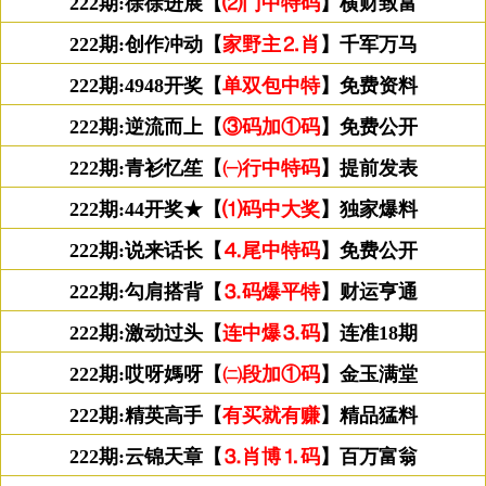
222期:徐徐进展【
⑵门中特码
】横财致富
222期:创作冲动【
家野主⒉肖
】千军万马
222期:4948开奖【
单双包中特
】免费资料
222期:逆流而上【
③码加①码
】免费公开
222期:青衫忆笙【
㈠行中特码
】提前发表
222期:44开奖★【
⑴码中大奖
】独家爆料
222期:说来话长【
⒋尾中特码
】免费公开
222期:勾肩搭背【
⒊码爆平特
】财运亨通
222期:激动过头【
连中爆⒊码
】连准18期
222期:哎呀媽呀【
㈡段加①码
】金玉满堂
222期:精英高手【
有买就有赚
】精品猛料
222期:云锦天章【
⒊肖博⒈码
】百万富翁