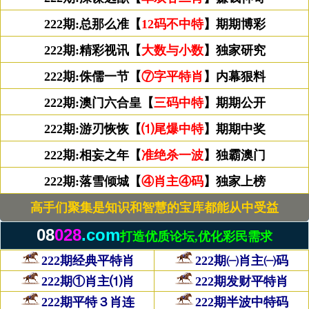
222期:总那么准【
12码不中特
】期期博彩
222期:精彩视讯【
大数与小数
】独家研究
222期:侏儒一节【
⑦字平特肖
】内幕狠料
222期:澳门六合皇【
三码中特
】期期公开
222期:游刃恢恢【
⑴尾爆中特
】期期中奖
222期:相妄之年【
准绝杀一波
】独霸澳门
222期:落雪倾城【
④肖主④码
】独家上榜
高手们聚集是知识和智慧的宝库都能从中受益
08
028
.com
打造优质论坛,优化彩民需求
222期经典平特肖
222期㈠肖主㈠码
222期①肖主⑴肖
222期发财平特肖
222期平特３肖连
222期半波中特码