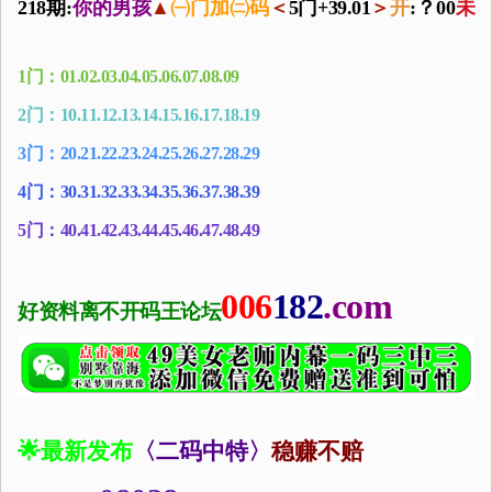
218期:
你的男孩
▲
㈠门加㈡码
＜
5门+39.01
＞
开
:？00
未
1门：01.02.03.04.05.06.07.08.09
2门：10.11.12.13.14.15.16.17.18.19
3门：20.21.22.23.24.25.26.27.28.29
4门：30.31.32.33.34.35.36.37.38.39
5门：40.41.42.43.44.45.46.47.48.49
006
182
.com
好资料离不开码王论坛