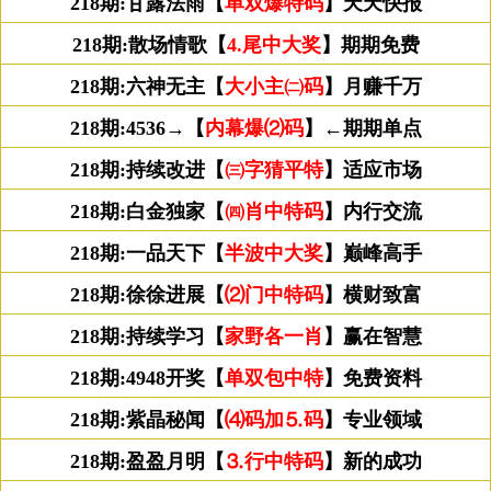
218期:甘露法雨【
单双爆特码
】天天快报
218期:散场情歌【
4.尾中大奖
】期期免费
218期:六神无主【
大小主㈡码
】月赚千万
218期:4536→【
内幕爆⑵码
】←期期单点
218期:持续改进【
㈢字猜平特
】适应市场
218期:白金独家【
㈣肖中特码
】内行交流
218期:一品天下【
半波中大奖
】巅峰高手
218期:徐徐进展【
⑵门中特码
】横财致富
218期:持续学习【
家野各一肖
】赢在智慧
218期:4948开奖【
单双包中特
】免费资料
218期:紫晶秘闻【
⑷码加⒌码
】专业领域
218期:盈盈月明【
⒊行中特码
】新的成功