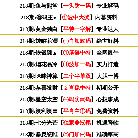
218期:鱼与熊掌【
一头防一码
】专业解码
218期:㊾码王●【
①波中大奖
】内幕资料
218期:黄金独白【
平特一字解
】专业达人
218期:嬡暀苝漂【
㈠肖加㈣码
】绝世好料
218期:铁饭碗▲【
①尾爆中特
】全网最牛
218期:烟花易冷【
⑴波加一码
】实力打造
218期:咪咪神算【
二个半单双
】大胆一博
218期:恭喜发财【
２肖稳中特
】期期公开
218期:星空太空【
㈠码防㈢码
】心想事成
218期:澳利澳〓【
平肖主①码
】免费资料
218期:七分光芒【
独家◆⑸尾
】机遇降临
218期:暴戾恣睢【
㈡门加㈠码
】准确率高