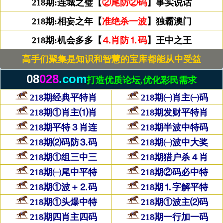
218期:连城之璧【
②尾防②码
】事实说话
218期:相妄之年【
准绝杀一波
】独霸澳门
218期:机会多多【
⒋肖防⒈码
】王中之王
高手们聚集是知识和智慧的宝库都能从中受益
08
028
.com
打造优质论坛,优化彩民需求
218期经典平特肖
218期㈠肖主㈠码
218期①肖主⑴肖
218期发财平特肖
218期平特３肖连
218期半波中特码
218期⑵码防⒊码
218期㈠波中大奖
218期①组三中三
218期猎户杀４肖
218期㈠尾中平特
218期②码必中特
218期①波＋⒉码
218期⒈字解平特
218期①头爆中特
218期①波主⑵码
218期四肖主四码
218期一行加一码