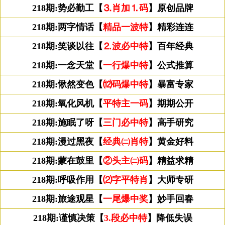
218期:势必勤工【
⒊肖加⒈码
】原创品牌
218期:两字情话【
精品一波特
】精彩连连
218期:笑谈以往【
⒉波必中特
】百年经典
218期:一念天堂【
一行爆中特
】公式推算
218期:愀然变色【
⑿码爆中特
】暴富专家
218期:氧化风机【
平特主一码
】期期公开
218期:施眠了呀【
三门必中特
】高手研究
218期:漫过黑夜【
经典㈡肖特
】黄金好料
218期:蒙在鼓里【
②头主㈡码
】精益求精
218期:呼吸作用【
⑵字平特肖
】大师专研
218期:旅途观星【
一尾爆中奖
】妙手回春
218期:谨慎决策【
3.段必中特
】降低失误