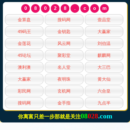
0
8
0
2
8
.
c
o
m
金算盘
搜码网
壹品堂
49码王
金钥匙
大赢家
金莲花
风云网
刘伯温
49论坛
聚彩堂
麒麟网
澳利澳
名人堂
大三巴
大赢家
夜明珠
黄大仙
彩民网
玄机网
六合皇
搜码网
金手指
九点半
08
028
.com
你离富只差一步那就是关注