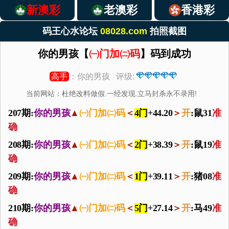
新澳彩
老澳彩
香港彩
码王心水论坛
08028.com
拍照截图
你的男孩【
㈠门加㈡码
】码到成功
高手
：你的男孩 评级:
当前网站：杜绝改料做假.一经发现.立马封杀永不录用!
207期:
你的男孩
▲
㈠门加㈡码
＜
4门
+44.20
＞
开
:鼠31
准
确
208期:
你的男孩
▲
㈠门加㈡码
＜
2门
+38.39
＞
开
:鼠19
准
确
209期:
你的男孩
▲
㈠门加㈡码
＜
1门
+39.11
＞
开
:猪08
准
确
210期:
你的男孩
▲
㈠门加㈡码
＜
5门
+27.14
＞
开
:马49
准
确