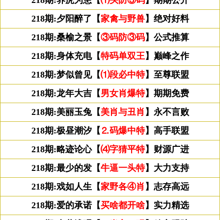
218期:夕阳醉了【
家禽与野兽
】绝对好料
218期:桑榆之景【
③码防③码
】公式推算
218期:身体充电【
特码单双王
】巅峰之作
218期:梦似曾见【
⑴段必中特
】至尊联盟
218期:龙年大吉【
男女肖爆特
】期期免费
218期:美丽玉兔【
美肖与丑肖
】永不言败
218期:极昼潮汐【
⒉码爆中特
】高手联盟
218期:略迹论心【
⑷字猜平特
】财源广进
218期:最少的发【
牛逼一头特
】大力支持
218期:戏如人生【
家野各④肖
】志存高远
218期:爱的承诺【
买啥都开啥
】实力精选