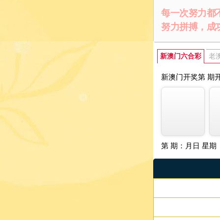
每一次努力都
努力拼搏，成