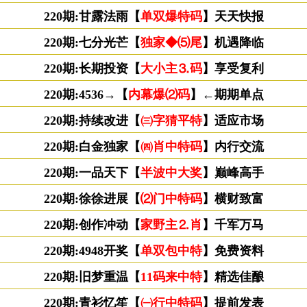
220期:甘露法雨【
单双爆特码
】天天快报
220期:七分光芒【
独家◆⑸尾
】机遇降临
220期:长期投资【
大小主⒊码
】享受复利
220期:4536→【
内幕爆⑵码
】←期期单点
220期:持续改进【
㈢字猜平特
】适应市场
220期:白金独家【
㈣肖中特码
】内行交流
220期:一品天下【
半波中大奖
】巅峰高手
220期:徐徐进展【
⑵门中特码
】横财致富
220期:创作冲动【
家野主⒉肖
】千军万马
220期:4948开奖【
单双包中特
】免费资料
220期:旧梦重温【
11码来中特
】精选佳酿
220期:青衫忆笙【
㈠行中特码
】提前发表