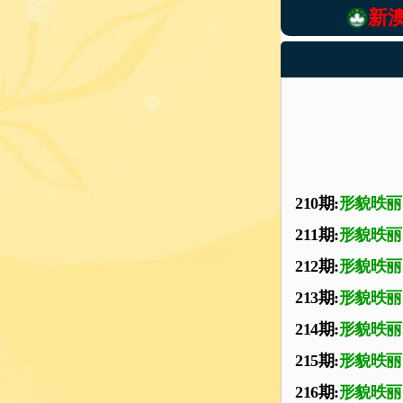
新
210期:
形貌昳丽
211期:
形貌昳丽
212期:
形貌昳丽
213期:
形貌昳丽
214期:
形貌昳丽
215期:
形貌昳丽
216期:
形貌昳丽