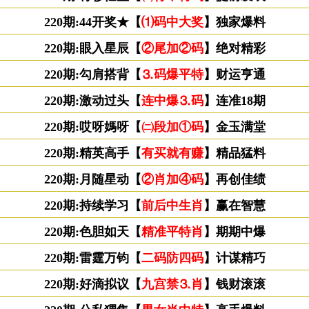
220期:44开奖★【
⑴码中大奖
】独家爆料
220期:眼入星辰【
②尾加②码
】绝对精彩
220期:勾肩搭背【
⒊码爆平特
】财运亨通
220期:激动过头【
连中爆⒊码
】连准18期
220期:哎呀媽呀【
㈡段加①码
】金玉满堂
220期:精英高手【
有买就有赚
】精品猛料
220期:月随星动【
②肖加④码
】再创佳绩
220期:持续学习【
前后中生肖
】赢在智慧
220期:色胆如天【
精准平特肖
】期期中爆
220期:雷霆万钧【
二码防四码
】计谋精巧
220期:好滴拟议【
九宫禁⒊肖
】钱财滚滚