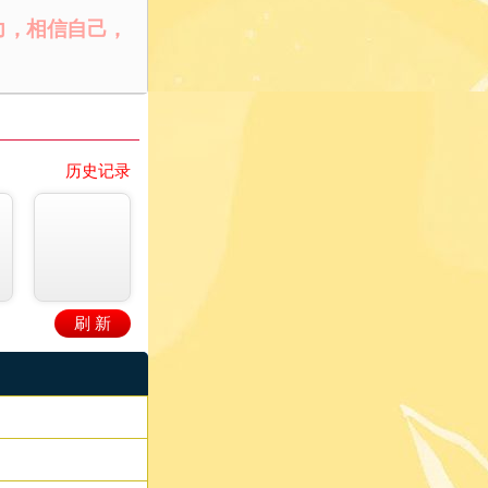
力，相信自己，