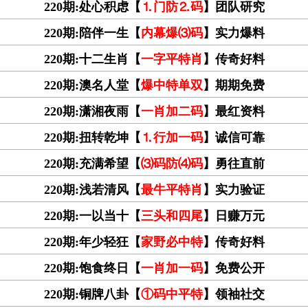
220期:处心积虑【
⒈门防⒉码
】团队研究
220期:陪伴一生【
内幕爆⑶码
】实力爆料
220期:十二生肖【
一字平特肖
】传奇好料
220期:澳名人堂【
爆中特单双
】期期免费
220期:潇湘夜雨【
一肖加二码
】最红资料
220期:扭转乾坤【
⒈行加一码
】诚信可靠
220期:充满希望【
⑶码防⑷码
】勇往直前
220期:浅若清风【
最牛平特肖
】实力验证
220期:一以当十【
三头和四尾
】日赚万元
220期:年少轻狂【
家野必中特
】传奇好料
220期:饱食终日【
一肖加一码
】免费公开
220期:铜牌八卦【
①码中平特
】领袖社交