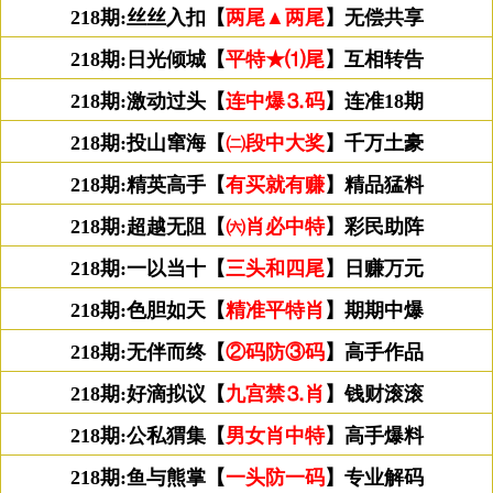
218期:丝丝入扣【
两尾▲两尾
】无偿共享
218期:日光倾城【
平特★⑴尾
】互相转告
218期:激动过头【
连中爆⒊码
】连准18期
218期:投山窜海【
㈡段中大奖
】千万土豪
218期:精英高手【
有买就有赚
】精品猛料
218期:超越无阻【
㈥肖必中特
】彩民助阵
218期:一以当十【
三头和四尾
】日赚万元
218期:色胆如天【
精准平特肖
】期期中爆
218期:无伴而终【
②码防③码
】高手作品
218期:好滴拟议【
九宫禁⒊肖
】钱财滚滚
218期:公私猬集【
男女肖中特
】高手爆料
218期:鱼与熊掌【
一头防一码
】专业解码