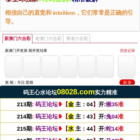
相信自己的直觉和 intuitions，它们常常是正确的引
导。
08028.com
码王心水论坛
实力精准
213期
:
码王论坛
❥
【
金
主：04
】
开:
猴35
准
214期
:
码王论坛
❥
【
金
主：43
】
开:
兔04
准
215期
:
码王论坛
❥
【
水
主：44
】
开:
蛇14
准