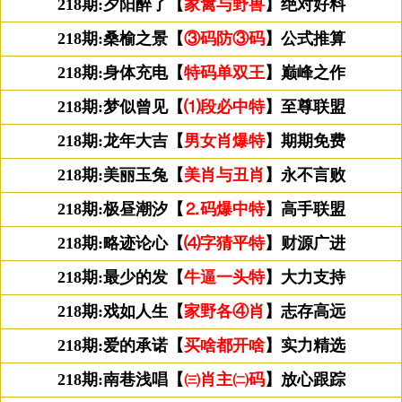
218期:夕阳醉了【
家禽与野兽
】绝对好料
218期:桑榆之景【
③码防③码
】公式推算
218期:身体充电【
特码单双王
】巅峰之作
218期:梦似曾见【
⑴段必中特
】至尊联盟
218期:龙年大吉【
男女肖爆特
】期期免费
218期:美丽玉兔【
美肖与丑肖
】永不言败
218期:极昼潮汐【
⒉码爆中特
】高手联盟
218期:略迹论心【
⑷字猜平特
】财源广进
218期:最少的发【
牛逼一头特
】大力支持
218期:戏如人生【
家野各④肖
】志存高远
218期:爱的承诺【
买啥都开啥
】实力精选
218期:南巷浅唱【
㈢肖主㈡码
】放心跟踪