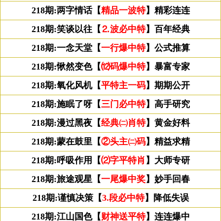
218期:两字情话【
精品一波特
】精彩连连
218期:笑谈以往【
⒉波必中特
】百年经典
218期:一念天堂【
一行爆中特
】公式推算
218期:愀然变色【
⑿码爆中特
】暴富专家
218期:氧化风机【
平特主一码
】期期公开
218期:施眠了呀【
三门必中特
】高手研究
218期:漫过黑夜【
经典㈡肖特
】黄金好料
218期:蒙在鼓里【
②头主㈡码
】精益求精
218期:呼吸作用【
⑵字平特肖
】大师专研
218期:旅途观星【
一尾爆中奖
】妙手回春
218期:谨慎决策【
3.段必中特
】降低失误
218期:江山国色【
财神送平特
】连连爆中