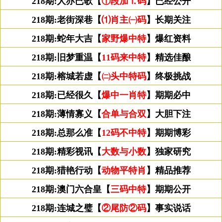
218期:人亦已歌【
①段加⒈码
】已经公开
218期:老街深巷【
⑴肖主㈠码
】长期关注
218期:蛇年大吉【
家野爆中特
】爆红资料
218期:旧梦重温【
11码来中特
】精选佳酿
218期:榕城若虚【
㈡头中特码
】终极挑战
218期:已经很久【
爆中一肖特
】期期必中
218期:薄情寡义【
合单与合双
】大胆下注
218期:总那么准【
12码不中特
】期期博彩
218期:精彩视讯【
大数与小数
】独家研究
218期:猎艳行动【
动物平特肖
】精品推荐
218期:澳门六合皇【
三码中特
】期期公开
218期:连城之璧【
②尾防②码
】事实说话